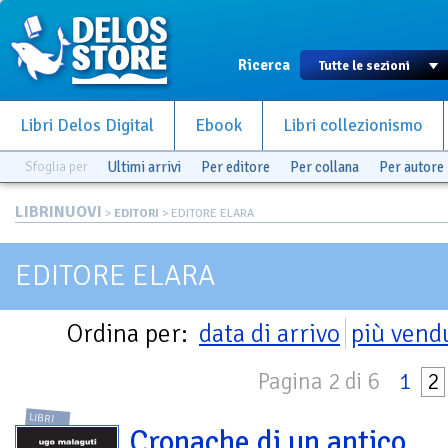
Ricerca
Libri Delos Digital
Ebook
Libri collezionismo
Sfoglia per
Ultimi arrivi
Per editore
Per collana
Per autore
LIBRINUOVI
>
EDITORI
> EDITORE ELARA
EDITORE ELARA
Ordina per:
data di arrivo
più vend
Pagina 2 di 6
1
2
LIBRI
Cronache di un antico