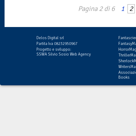
Pagina 2 di 6
1
2
Delos Digital srl
Fantasci
Partita Iva 08232950967
FantasyMa
Progetto e sviluppo:
HorrorMag
SSWA Silvio Sosio Web Agency
ThrillerMa
SherlockM
WritersMag
Associazi
Books