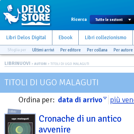
Ricerca
Libri Delos Digital
Ebook
Libri collezionismo
Sfoglia per
Ultimi arrivi
Per editore
Per collana
Per autore
LIBRINUOVI
>
AUTORI
> TITOLI DI UGO MALAGUTI
TITOLI DI UGO MALAGUTI
Ordina per:
data di arrivo
più ven
LIBRI
Cronache di un antico
avvenire