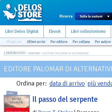
Ricerca
Libri Delos Digital
Ebook
Libri collezionismo
Sfoglia per
Ultimi arrivi
Per editore
Per collana
Per autore
LIBRINUOVI
>
EDITORI
> EDITORE PALOMAR DI ALTERNATIVE
EDITORE PALOMAR DI ALTERNATIV
Ordina per:
data di arrivo
più vend
LIBRI
Il passo del serpente