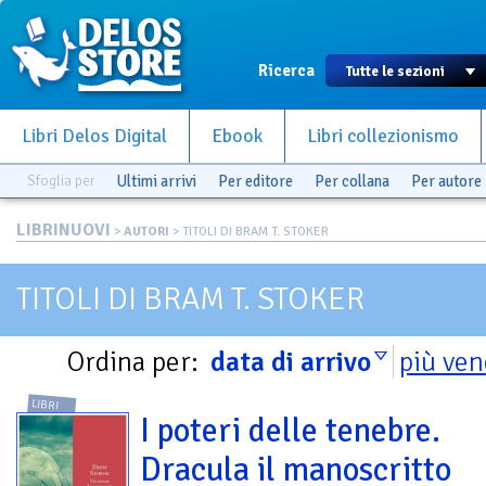
Ricerca
Libri Delos Digital
Ebook
Libri collezionismo
Sfoglia per
Ultimi arrivi
Per editore
Per collana
Per autore
LIBRINUOVI
>
AUTORI
> TITOLI DI BRAM T. STOKER
TITOLI DI BRAM T. STOKER
Ordina per:
data di arrivo
più ven
LIBRI
I poteri delle tenebre.
Dracula il manoscritto