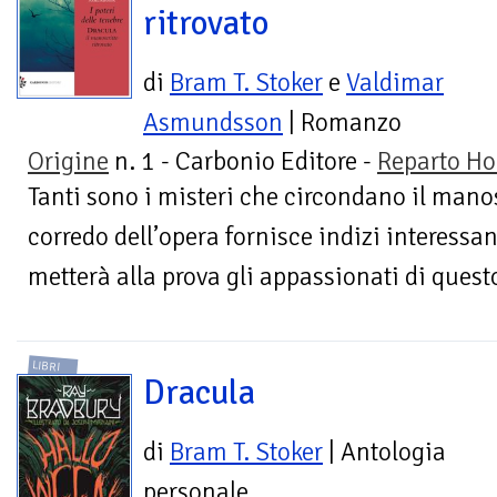
ritrovato
di
Bram T. Stoker
e
Valdimar
Asmundsson
| Romanzo
Origine
n. 1 - Carbonio Editore -
Reparto Ho
Tanti sono i misteri che circondano il manosc
corredo dell’opera fornisce indizi interess
metterà alla prova gli appassionati di questo
LIBRI
Dracula
di
Bram T. Stoker
| Antologia
personale