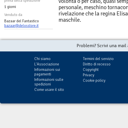
volontà o per caso, quasi semp
prima della spedizione
personale, meschino tornacont
1 giorni
rivelazione che la regina Elisab
Venduto da
maschile.
Bazaar del Fantastico
bazaar@delosstore.it
Problemi? Scrivi una mail
Chi siamo
Termini del servizio
L'Associazione
Diritto di recesso
Informazioni sui
Copyright
pagamenti
Privacy
Informazioni sulle
Cookie policy
spedizioni
Come usare il sito