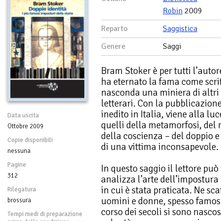
Robin
2009
Reparto
Saggistica
Genere
Saggi
Bram Stoker è per tutti l’auto
ha eternato la fama come scrit
nasconda una miniera di altri
letterari. Con la pubblicazione
inedito in Italia, viene alla lu
Data uscita
quelli della metamorfosi, del
Ottobre 2009
della coscienza – del doppio e
Copie disponibili
di una vittima inconsapevole.
nessuna
Pagine
In questo saggio il lettore può 
312
analizza l’arte dell’impostura 
in cui è stata praticata. Ne s
Rilegatura
uomini e donne, spesso famosi 
brossura
corso dei secoli si sono nascos
Tempi medi di preparazione