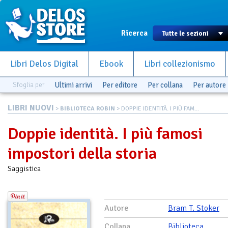
Ricerca
Libri Delos Digital
Ebook
Libri collezionismo
Sfoglia per
Ultimi arrivi
Per editore
Per collana
Per autore
LIBRI NUOVI
>
BIBLIOTECA ROBIN
> DOPPIE IDENTITÀ. I PIÙ FAM...
Doppie identità. I più famosi
impostori della storia
Saggistica
Autore
Bram T. Stoker
Collana
Biblioteca