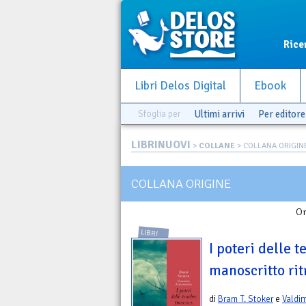
Rice
Libri Delos Digital
Ebook
Sfoglia per
Ultimi arrivi
Per editore
LIBRINUOVI
>
COLLANE
> COLLANA ORIGIN
COLLANA ORIGINE
Or
LIBRI
I poteri delle t
manoscritto rit
di
Bram T. Stoker
e
Valdi