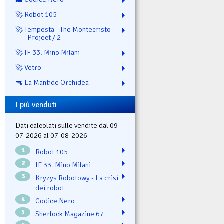
🚀 Robot 105
🚀 Tempesta - The Montecristo
Project / 2
🚀 IF 33. Mino Milani
🚀 Vetro
🔫 La Mantide Orchidea
I più venduti
Dati calcolati sulle vendite dal 09-
07-2026 al 07-08-2026
1
Robot 105
2
IF 33. Mino Milani
3
Kryzys Robotowy - La crisi
dei robot
4
Codice Nero
5
Sherlock Magazine 67