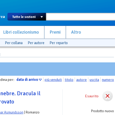
rca
Libri collezionismo
Premi
Altro
Per collana
Per autore
Per reparto
E
dina per:
data di arrivo
più venduti
titolo
autore
uscita
numero
enebre. Dracula il
Esaurito
rovato
Prodotto nuovo
mar Asmundsson
| Romanzo