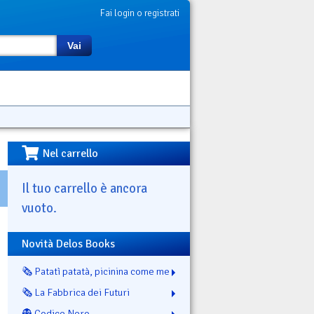
Fai login o registrati
Vai
Nel carrello
Il tuo carrello è ancora
vuoto.
Novità Delos Books
🗞️ Patatì patatà, picinina come me
🗞️ La Fabbrica dei Futuri
👻 Codice Nero