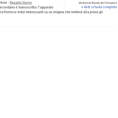
itore -
Reparto Horror
Venduto da Bazaar del Fantastico
» Vedi scheda completa
circondano il manoscritto: l’apparato
era fornisce indizi interessanti su un enigma che metterà alla prova gli