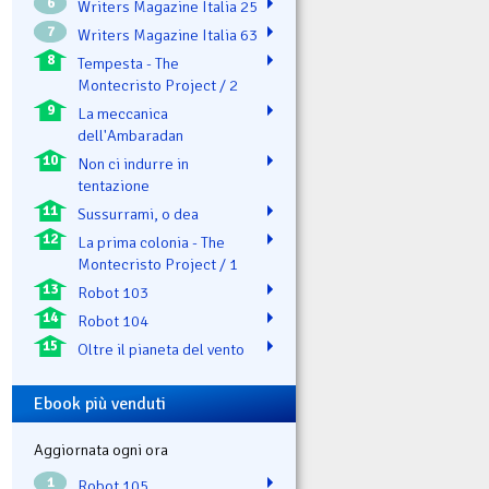
6
Writers Magazine Italia 25
7
Writers Magazine Italia 63
8
Tempesta - The
Montecristo Project / 2
9
La meccanica
dell'Ambaradan
10
Non ci indurre in
tentazione
11
Sussurrami, o dea
12
La prima colonia - The
Montecristo Project / 1
13
Robot 103
14
Robot 104
15
Oltre il pianeta del vento
Ebook più venduti
Aggiornata ogni ora
1
Robot 105