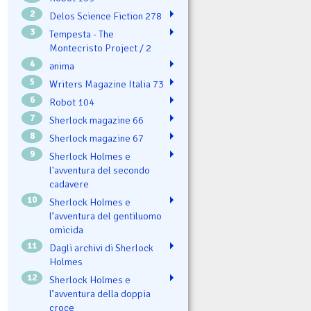
2
Delos Science Fiction 278
3
Tempesta - The
Montecristo Project / 2
4
ənima
5
Writers Magazine Italia 73
6
Robot 104
7
Sherlock magazine 66
8
Sherlock magazine 67
9
Sherlock Holmes e
l'avventura del secondo
cadavere
10
Sherlock Holmes e
l’avventura del gentiluomo
omicida
11
Dagli archivi di Sherlock
Holmes
12
Sherlock Holmes e
l’avventura della doppia
croce