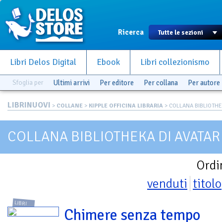
Ricerca
Libri Delos Digital
Ebook
Libri collezionismo
Sfoglia per
Ultimi arrivi
Per editore
Per collana
Per autore
LIBRINUOVI
>
COLLANE
>
KIPPLE OFFICINA LIBRARIA
> COLLANA BIBLIOTHE
COLLANA BIBLIOTHEKA DI AVATAR
Ordi
venduti
titolo
LIBRI
Chimere senza tempo