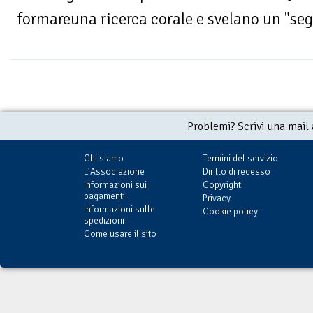
formareuna ricerca corale e svelano un "segr
Problemi? Scrivi una mail
Chi siamo
Termini del servizio
L'Associazione
Diritto di recesso
Informazioni sui
Copyright
pagamenti
Privacy
Informazioni sulle
Cookie policy
spedizioni
Come usare il sito