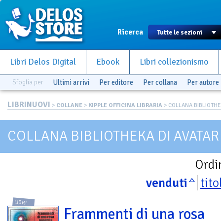
Ricerca
Libri Delos Digital
Ebook
Libri collezionismo
Sfoglia per
Ultimi arrivi
Per editore
Per collana
Per autore
LIBRINUOVI
>
COLLANE
>
KIPPLE OFFICINA LIBRARIA
> COLLANA BIBLIOTHE
COLLANA BIBLIOTHEKA DI AVATAR
Ordi
venduti
tito
LIBRI
Frammenti di una rosa