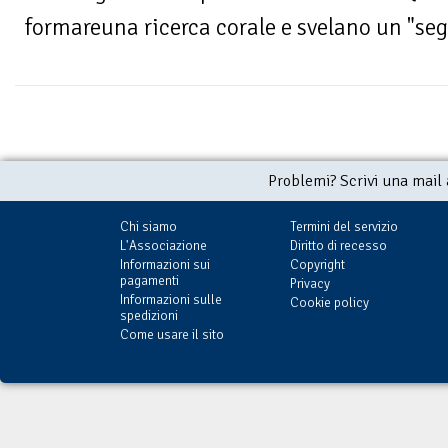
formareuna ricerca corale e svelano un "segr
Problemi? Scrivi una mail
Chi siamo
Termini del servizio
L'Associazione
Diritto di recesso
Informazioni sui
Copyright
pagamenti
Privacy
Informazioni sulle
Cookie policy
spedizioni
Come usare il sito