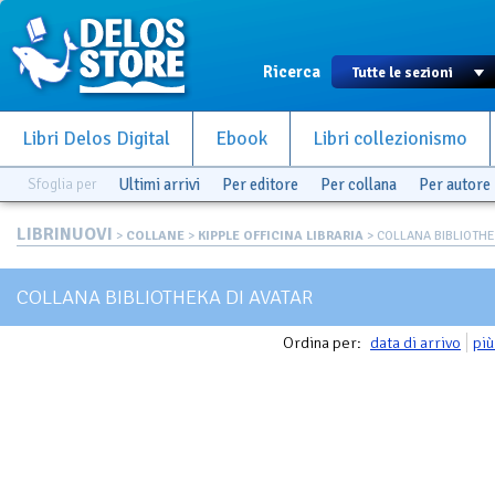
Ricerca
Libri Delos Digital
Ebook
Libri collezionismo
Sfoglia per
Ultimi arrivi
Per editore
Per collana
Per autore
LIBRINUOVI
>
COLLANE
>
KIPPLE OFFICINA LIBRARIA
> COLLANA BIBLIOTHE
COLLANA BIBLIOTHEKA DI AVATAR
Ordina per:
data di arrivo
più