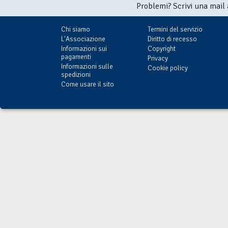
Problemi? Scrivi una mail
Chi siamo
Termini del servizio
L'Associazione
Diritto di recesso
Informazioni sui
Copyright
pagamenti
Privacy
Informazioni sulle
Cookie policy
spedizioni
Come usare il sito