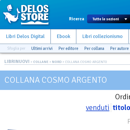
Ricerca
Libri Delos Digital
Ebook
Libri collezionismo
Sfoglia per
Ultimi arrivi
Per editore
Per collana
Per autore
LIBRINUOVI
>
COLLANE
>
NORD
> COLLANA COSMO ARGENTO
COLLANA COSMO ARGENTO
Ordi
venduti
titol