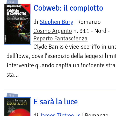
LIBRI
Cobweb: il complotto
di
Stephen Bury
| Romanzo
Cosmo Argento
n. 311 - Nord -
Reparto Fantascienza
Clyde Banks è vice-sceriffo in un
dell’Iowa, dove l’esercizio della legge si li
intervenire quando capita un incidente strad
sta...
LIBRI
E sarà la luce
di
James Tiptree Jr.
| Romanzo