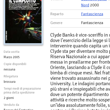
Nord
2000
Reparto
Fantascienza
Genere
Fantascienza
Clyde Banks è vice-sceriffo in 
dove l’esercizio della legge s
intervenire quando capita un i
Clyde sta per diventare molto 
Data uscita
Riserva Nazionale a cui appart
Marzo 2005
messa in preallarme per front
Copie disponibili
Oriente, lasciando a Clyde il 
nessuna
bimba di cinque mesi. Nel fra
Rilegatura
viene trovato assassinato nei 
brossura
University. Le indagini portan
più strani e inspiegabili che a
Tempi medi di preparazione
prima della spedizione
dove un potente dipartimento 
2 giorni
attività e ricerche molto sosp
un’idea assolutamente folle, 
Venduto da