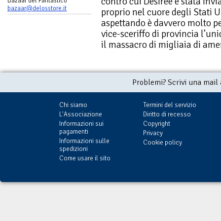
contro cui Desiree è stata inv
Bazaar del Fantastico
bazaar@delosstore.it
proprio nel cuore degli Stati Un
aspettando è davvero molto pe
vice-sceriffo di provincia l’u
il massacro di migliaia di ame
Problemi? Scrivi una mail
Chi siamo
Termini del servizio
L'Associazione
Diritto di recesso
Informazioni sui
Copyright
pagamenti
Privacy
Informazioni sulle
Cookie policy
spedizioni
Come usare il sito