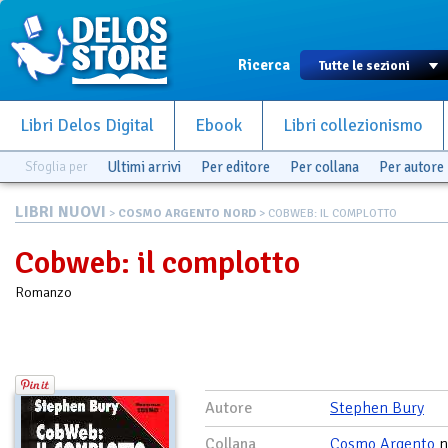
Ricerca
Libri Delos Digital
Ebook
Libri collezionismo
Sfoglia per
Ultimi arrivi
Per editore
Per collana
Per autore
LIBRI NUOVI
>
COSMO ARGENTO NORD
> COBWEB: IL COMPLOTTO
Cobweb: il complotto
Romanzo
Autore
Stephen Bury
Collana
Cosmo Argento
n