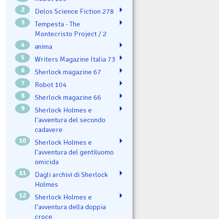
2
Delos Science Fiction 278
3
Tempesta - The
Montecristo Project / 2
4
ənima
5
Writers Magazine Italia 73
6
Sherlock magazine 67
7
Robot 104
8
Sherlock magazine 66
9
Sherlock Holmes e
l'avventura del secondo
cadavere
10
Sherlock Holmes e
l’avventura del gentiluomo
omicida
11
Dagli archivi di Sherlock
Holmes
12
Sherlock Holmes e
l’avventura della doppia
croce