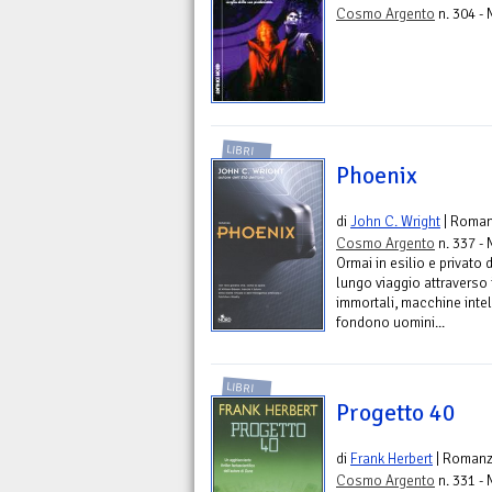
Cosmo Argento
n. 304 - 
LIBRI
Phoenix
di
John C. Wright
| Roma
Cosmo Argento
n. 337 - 
Ormai in esilio e privato
lungo viaggio attraverso 
immortali, macchine intell
fondono uomini...
LIBRI
Progetto 40
di
Frank Herbert
| Roman
Cosmo Argento
n. 331 - 