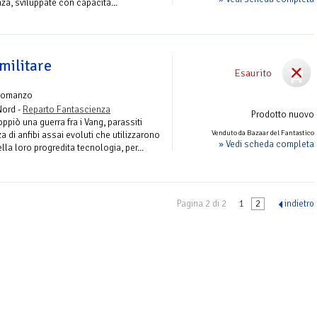
nza, sviluppate con capacità...
militare
Esaurito
Romanzo
Nord -
Reparto Fantascienza
Prodotto nuovo
ppiò una guerra fra i Vang, parassiti
Venduto da Bazaar del Fantastico
za di anfibi assai evoluti che utilizzarono
» Vedi scheda completa
ella loro progredita tecnologia, per...
Pagina 2 di 2
1
2
indietro