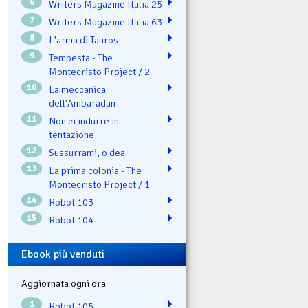
6
Writers Magazine Italia 25
7
Writers Magazine Italia 63
8
L'arma di Tauros
9
Tempesta - The
Montecristo Project / 2
10
La meccanica
dell'Ambaradan
11
Non ci indurre in
tentazione
12
Sussurrami, o dea
13
La prima colonia - The
Montecristo Project / 1
14
Robot 103
15
Robot 104
Ebook più venduti
Aggiornata ogni ora
1
Robot 105