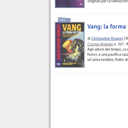
originali per la fantascie
LIBRI
Vang: la forma 
di
Christopher Rowley
| 
Cosmo Argento
n. 327 - 
Agli albori del tempo, sco
feroci, e una pacifica raz
un'arma terribile, frutto d