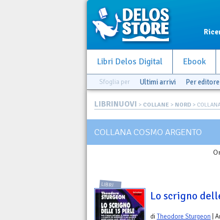
Rice
Libri Delos Digital
Ebook
Sfoglia per
Ultimi arrivi
Per editore
LIBRINUOVI
>
COLLANE
>
NORD
> COLLAN
COLLANA COSMO ARGENTO
Or
LIBRI
Lo scrigno dell
di
Theodore Sturgeon
| A