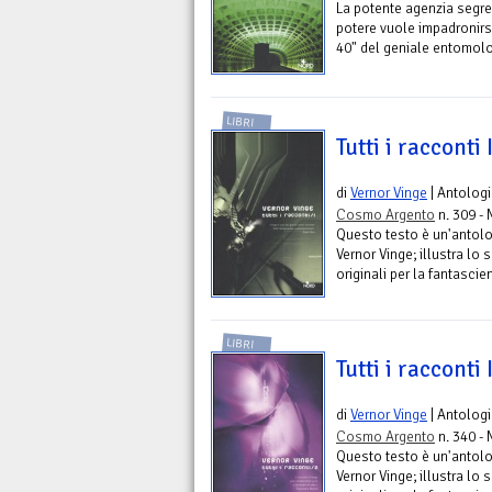
La potente agenzia segre
potere vuole impadronirsi 
40" del geniale entomolo
LIBRI
Tutti i racconti 
di
Vernor Vinge
| Antolog
Cosmo Argento
n. 309 - 
Questo testo è un'antolo
Vernor Vinge; illustra lo 
originali per la fantascie
LIBRI
Tutti i racconti I
di
Vernor Vinge
| Antolog
Cosmo Argento
n. 340 - 
Questo testo è un'antolo
Vernor Vinge; illustra lo 