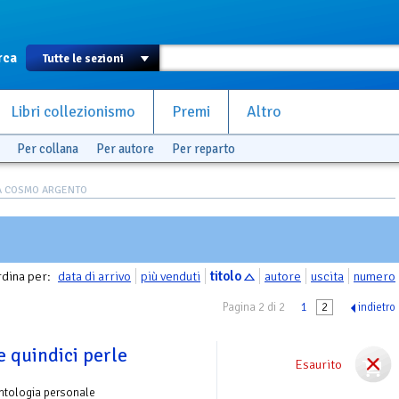
rca
Libri collezionismo
Premi
Altro
Per collana
Per autore
Per reparto
A COSMO ARGENTO
dina per:
data di arrivo
più venduti
titolo
autore
uscita
numero
Pagina 2 di 2
1
2
indietro
e quindici perle
Esaurito
ntologia personale