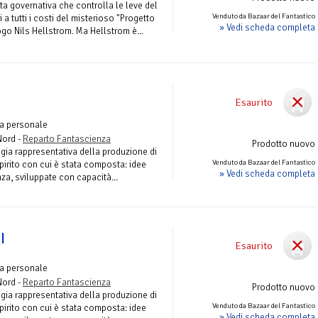
ta governativa che controlla le leve del
Venduto da Bazaar del Fantastico
a tutti i costi del misterioso "Progetto
» Vedi scheda completa
go Nils Hellstrom. Ma Hellstrom è...
I
Esaurito
ia personale
Nord -
Reparto Fantascienza
Prodotto nuovo
gia rappresentativa della produzione di
Venduto da Bazaar del Fantastico
spirito con cui è stata composta: idee
» Vedi scheda completa
nza, sviluppate con capacità...
I
Esaurito
ia personale
Nord -
Reparto Fantascienza
Prodotto nuovo
gia rappresentativa della produzione di
Venduto da Bazaar del Fantastico
spirito con cui è stata composta: idee
» Vedi scheda completa