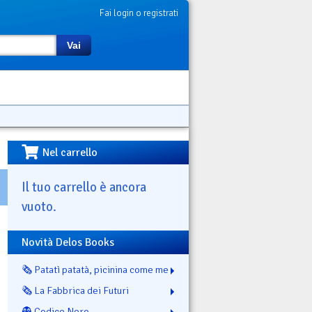
Fai login o registrati
Vai
Nel carrello
Il tuo carrello è ancora
vuoto.
Novità Delos Books
🗞️ Patatì patatà, picinina come me
🗞️ La Fabbrica dei Futuri
👻 Codice Nero