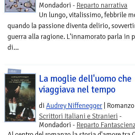
Mondadori -
Reparto narrativa
Un lungo, vitalissimo, febbrile 
quando la passione diventa delirio, sovvert
guerra alla ragione. L'innamorato parla in 
di...
LIBRI
La moglie dell'uomo che
viaggiava nel tempo
di
Audrey Niffenegger
| Romanzo
Scrittori Italiani e Stranieri
-
Mondadori -
Reparto Fantascien
Al centro del romanzo la storia d'amore tra