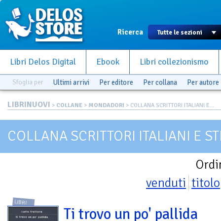
Ricerca
Libri Delos Digital
Ebook
Libri collezionismo
Sfoglia per
Ultimi arrivi
Per editore
Per collana
Per autore
LIBRINUOVI
>
COLLANE
>
MONDADORI
> COLLANA SCRITTORI ITALIANI E...
COLLANA SCRITTORI ITALIANI E S
Ordi
venduti
titolo
LIBRI
Ti trovo un po' pallida