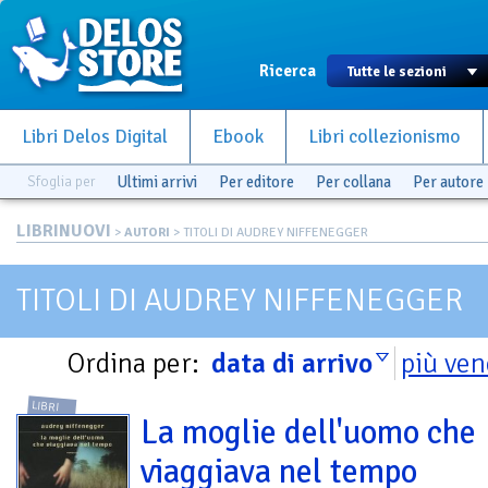
Ricerca
Libri Delos Digital
Ebook
Libri collezionismo
Sfoglia per
Ultimi arrivi
Per editore
Per collana
Per autore
LIBRINUOVI
>
AUTORI
> TITOLI DI AUDREY NIFFENEGGER
TITOLI DI AUDREY NIFFENEGGER
Ordina per:
data di arrivo
più ven
LIBRI
La moglie dell'uomo che
viaggiava nel tempo