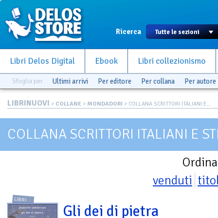
Ricerca
Libri Delos Digital
Ebook
Libri collezionismo
Sfoglia per
Ultimi arrivi
Per editore
Per collana
Per autore
LIBRINUOVI
>
COLLANE
>
MONDADORI
> COLLANA SCRITTORI ITALIANI E...
COLLANA SCRITTORI ITALIANI E S
Ordina
venduti
tito
LIBRI
Gli dei di pietra