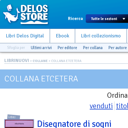
Ricerca
Libri Delos Digital
Ebook
Libri collezionismo
Sfoglia per
Ultimi arrivi
Per editore
Per collana
Per autore
LIBRINUOVI
>
COLLANE
> COLLANA ETCETERA
COLLANA ETCETERA
Ordina
venduti
tito
LIBRI
Disegnatore di sogni