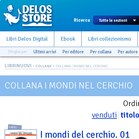
Ricerca
Libri Delos Digital
Ebook
Libri collezionismo
Sfoglia per
Ultimi arrivi
Per editore
Per collana
Per autore
LIBRINUOVI
>
COLLANE
> COLLANA I MONDI NEL CERCHIO
COLLANA I MONDI NEL CERCHIO
Ordi
venduti
titol
LIBRI
I mondi del cerchio. 01