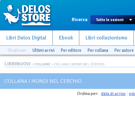
Ricerca
Libri Delos Digital
Ebook
Libri collezionismo
Sfoglia per
Ultimi arrivi
Per editore
Per collana
Per autore
LIBRINUOVI
>
COLLANE
> COLLANA I MONDI NEL CERCHIO
COLLANA I MONDI NEL CERCHIO
Ordina per:
data di arrivo
più