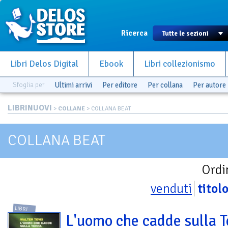
Ricerca
Libri Delos Digital
Ebook
Libri collezionismo
Sfoglia per
Ultimi arrivi
Per editore
Per collana
Per autore
LIBRINUOVI
>
COLLANE
> COLLANA BEAT
COLLANA BEAT
Ordi
venduti
titol
LIBRI
L'uomo che cadde sulla T