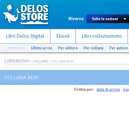
Ricerca
Libri Delos Digital
Ebook
Libri collezionismo
Sfoglia per
Ultimi arrivi
Per editore
Per collana
Per autore
LIBRINUOVI
>
COLLANE
> COLLANA BEAT
COLLANA BEAT
Ordina per:
data di arrivo
più