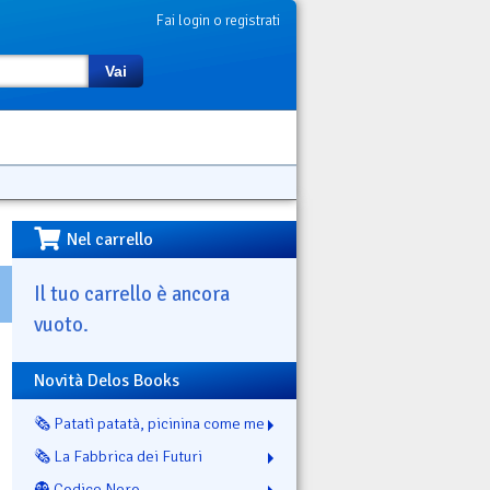
Fai login o registrati
Vai
Nel carrello
Il tuo carrello è ancora
vuoto.
Novità Delos Books
🗞️ Patatì patatà, picinina come me
🗞️ La Fabbrica dei Futuri
👻 Codice Nero