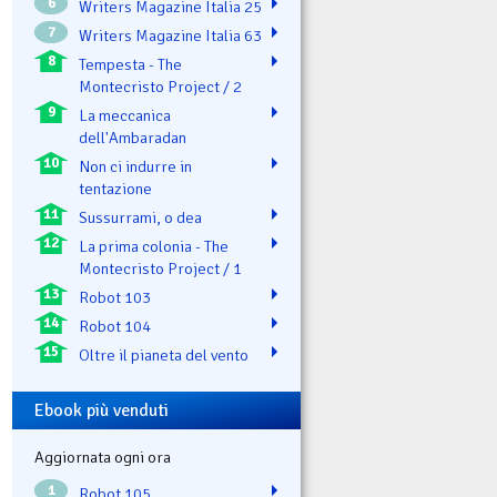
6
Writers Magazine Italia 25
7
Writers Magazine Italia 63
8
Tempesta - The
Montecristo Project / 2
9
La meccanica
dell'Ambaradan
10
Non ci indurre in
tentazione
11
Sussurrami, o dea
12
La prima colonia - The
Montecristo Project / 1
13
Robot 103
14
Robot 104
15
Oltre il pianeta del vento
Ebook più venduti
Aggiornata ogni ora
1
Robot 105