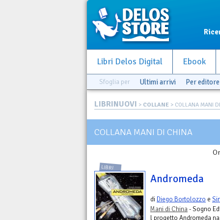
Rice
Libri Delos Digital
Ebook
Sfoglia per
Ultimi arrivi
Per editore
LIBRINUOVI
>
COLLANE
> COLLANA MANI D
COLLANA MANI DI CHINA
Or
LIBRI
Andromeda
di
Diego Bortolozzo
e
Si
Mani di China
- Sogno Edi
l progetto Andromeda nas