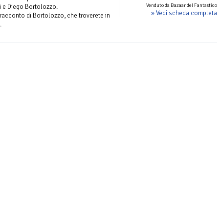
Venduto da Bazaar del Fantastico
i e Diego Bortolozzo.
» Vedi scheda completa
acconto di Bortolozzo, che troverete in
.