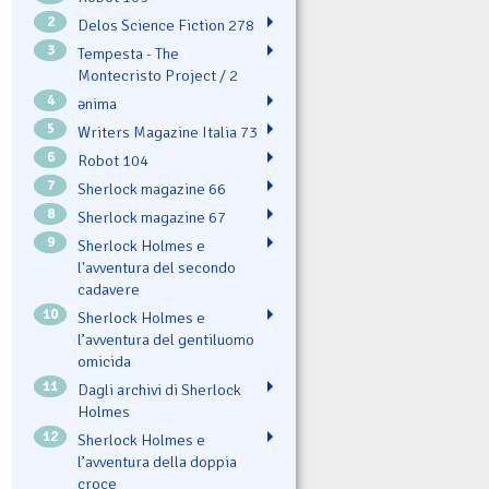
2
Delos Science Fiction 278
3
Tempesta - The
Montecristo Project / 2
4
ənima
5
Writers Magazine Italia 73
6
Robot 104
7
Sherlock magazine 66
8
Sherlock magazine 67
9
Sherlock Holmes e
l'avventura del secondo
cadavere
10
Sherlock Holmes e
l’avventura del gentiluomo
omicida
11
Dagli archivi di Sherlock
Holmes
12
Sherlock Holmes e
l’avventura della doppia
croce