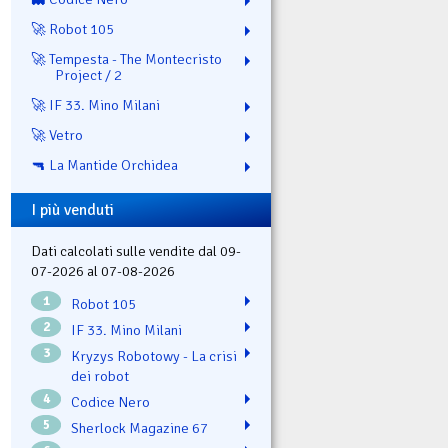
🚀 Robot 105
🚀 Tempesta - The Montecristo
Project / 2
🚀 IF 33. Mino Milani
🚀 Vetro
🔫 La Mantide Orchidea
I più venduti
Dati calcolati sulle vendite dal 09-
07-2026 al 07-08-2026
1
Robot 105
2
IF 33. Mino Milani
3
Kryzys Robotowy - La crisi
dei robot
4
Codice Nero
5
Sherlock Magazine 67