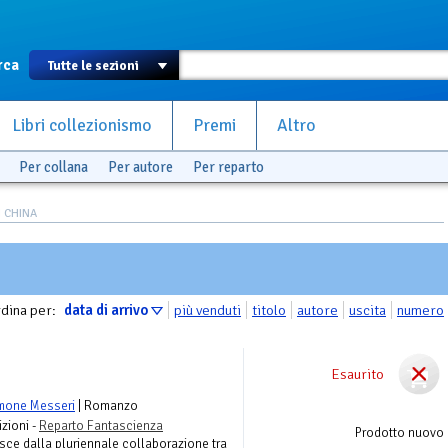
rca
Libri collezionismo
Premi
Altro
Per collana
Per autore
Per reparto
I CHINA
dina per:
data di arrivo
più venduti
titolo
autore
uscita
numero
Esaurito
mone Messeri
| Romanzo
zioni -
Reparto Fantascienza
Prodotto nuovo
ce dalla pluriennale collaborazione tra