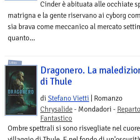
Cinder è abituata alle occhiate s
matrigna e la gente riservano ai cyborg com
sia brava come meccanico al mercato setti
quanto...
LIBRI
Dragonero. La maledizio
di Thule
di
Stefano Vietti
| Romanzo
Chrysalide
- Mondadori -
Repart
Fantastico
Ombre spettrali si sono risvegliate nel cuor
villaggio di Thule. E nel fondo di un'oscurit