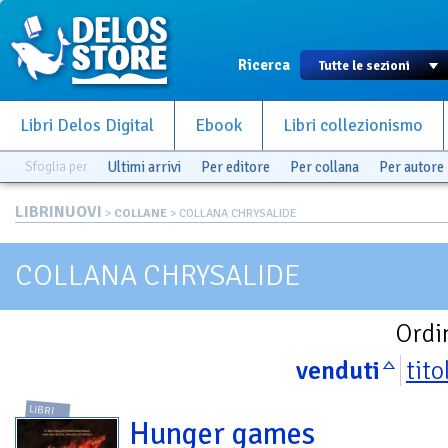
Ricerca
Libri Delos Digital
Ebook
Libri collezionismo
Sfoglia per
Ultimi arrivi
Per editore
Per collana
Per autore
LIBRINUOVI
>
COLLANE
> COLLANA CHRYSALIDE
COLLANA CHRYSALIDE
Ordi
venduti
tito
LIBRI
Hunger games