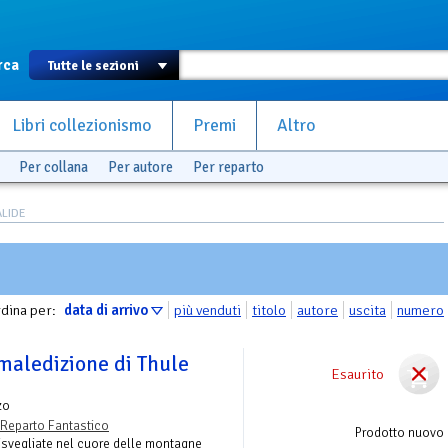
rca
Libri collezionismo
Premi
Altro
Per collana
Per autore
Per reparto
LIDE
dina per:
data di arrivo
più venduti
titolo
autore
uscita
numero
maledizione di Thule
Esaurito
zo
Reparto Fantastico
Prodotto nuovo
risvegliate nel cuore delle montagne