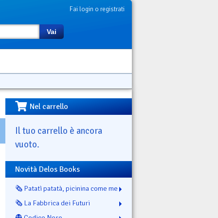
Fai login o registrati
Vai
Nel carrello
Il tuo carrello è ancora
vuoto.
Novità Delos Books
🗞️ Patatì patatà, picinina come me
🗞️ La Fabbrica dei Futuri
👻 Codice Nero