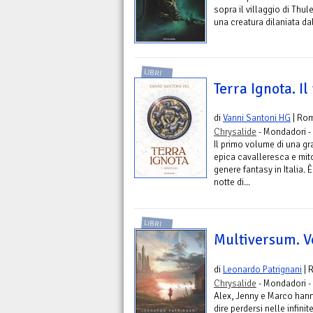
sopra il villaggio di Thul
una creatura dilaniata dall
LIBRI
Terra Ignota. Il
di
Vanni Santoni HG
| Ro
Chrysalide
- Mondadori -
Il primo volume di una g
epica cavalleresca e mit
genere fantasy in Italia. 
notte di...
LIBRI
Multiversum. Vo
di
Leonardo Patrignani
| 
Chrysalide
- Mondadori -
Alex, Jenny e Marco hann
dire perdersi nelle infini