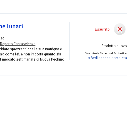
he lunari
Esaurito
nzo
Reparto Fantascienza
Prodotto nuovo
chiate sprezzanti che la sua matrigna e
Venduto da Bazaar del Fantastico
org come lei, e non importa quanto sia
» Vedi scheda completa
 mercato settimanale di Nuova Pechino