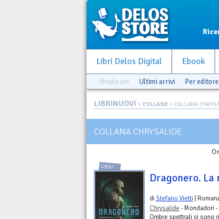
Rice
Libri Delos Digital
Ebook
Sfoglia per
Ultimi arrivi
Per editore
LIBRINUOVI
>
COLLANE
> COLLANA CHRYSA
COLLANA CHRYSALIDE
Or
LIBRI
Dragonero. La 
di
Stefano Vietti
| Roman
Chrysalide
- Mondadori -
Ombre spettrali si sono 