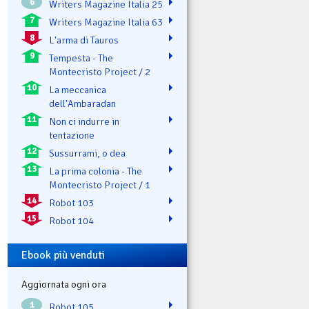
6
Writers Magazine Italia 25
7
Writers Magazine Italia 63
8
L'arma di Tauros
9
Tempesta - The
Montecristo Project / 2
10
La meccanica
dell'Ambaradan
11
Non ci indurre in
tentazione
12
Sussurrami, o dea
13
La prima colonia - The
Montecristo Project / 1
14
Robot 103
15
Robot 104
Ebook più venduti
Aggiornata ogni ora
1
Robot 105