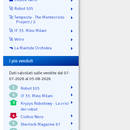
🚀 Robot 105
🚀 Tempesta - The Montecristo
Project / 2
🚀 IF 33. Mino Milani
🚀 Vetro
🔫 La Mantide Orchidea
I più venduti
Dati calcolati sulle vendite dal 07-
07-2026 al 05-08-2026
1
Robot 105
2
IF 33. Mino Milani
3
Kryzys Robotowy - La crisi
dei robot
4
Codice Nero
5
Sherlock Magazine 67