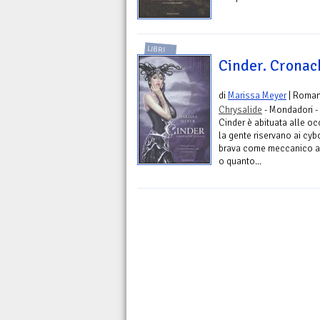
LIBRI
Cinder. Cronac
di
Marissa Meyer
| Roma
Chrysalide
- Mondadori -
Cinder è abituata alle oc
la gente riservano ai cyb
brava come meccanico al
o quanto...