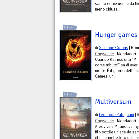
sanno come uscire da Me
meno chiusa...
LIBRI
Hunger games
di
Suzanne Collins
| Rom
Chrysalide
- Mondadori -
Quando Katniss urla "Mi o
come tributo!" sa di ave
morte. È il giorno dell'es
Games, un...
LIBRI
Multiversum
di
Leonardo Patrignani
| 
Chrysalide
- Mondadori -
Alex vive a Milano. Jenny
filo sottile unisce da sem
che permette loro di scam