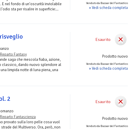
Venduto da Bazaar del Fantastico
e. E nel fondo di un'oscurità inviolabile
» Vedi scheda completa
'odio sta per risalire in superficie:...
 risveglio
Esaurito
manzo
Reparto Fantasy
Prodotto nuovo
rande saga che mescola fiaba, azione,
Venduto da Bazaar del Fantastico
o classico, dando nuovo splendore al
» Vedi scheda completa
È una limpida notte di luna piena, una
l. 2
Esaurito
Romanzo
Reparto Fantascienza
Prodotto nuovo
o provato sulla loro pelle cosa vuol
Venduto da Bazaar del Fantastico
te strade del Multiverso. Ora, però, non