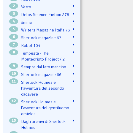
2
Vetro
3
Delos Science Fiction 278
4
ənima
5
Writers Magazine Italia 73
6
Sherlock magazine 67
7
Robot 104
8
Tempesta - The
Montecristo Project / 2
9
Sempre dal lato mancino
10
Sherlock magazine 66
11
Sherlock Holmes e
l'avventura del secondo
cadavere
12
Sherlock Holmes e
l’avventura del gentiluomo
omicida
13
Dagli archivi di Sherlock
Holmes