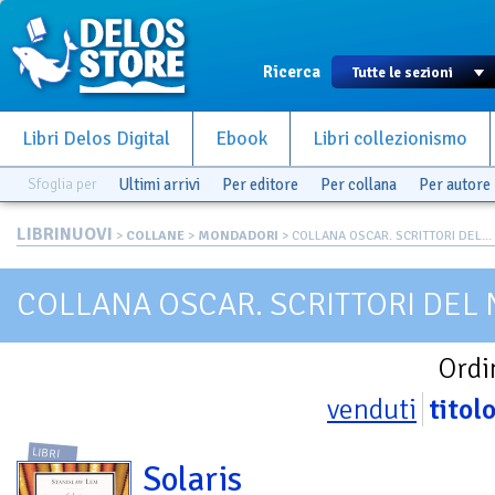
Ricerca
Libri Delos Digital
Ebook
Libri collezionismo
Sfoglia per
Ultimi arrivi
Per editore
Per collana
Per autore
LIBRINUOVI
>
COLLANE
>
MONDADORI
> COLLANA OSCAR. SCRITTORI DEL...
COLLANA OSCAR. SCRITTORI DEL
Ordi
venduti
titol
LIBRI
Solaris