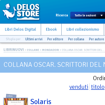
Ricerca
Libri Delos Digital
Ebook
Libri collezionismo
Sfoglia per
Ultimi arrivi
Per editore
Per collana
Per autore
LIBRINUOVI
>
COLLANE
>
MONDADORI
> COLLANA OSCAR. SCRITTORI DEL...
COLLANA OSCAR. SCRITTORI DEL
Ordi
venduti
titolo
LIBRI
Solaris