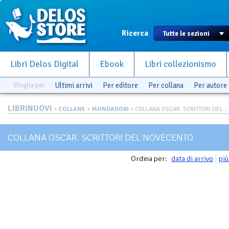
Ricerca
Libri Delos Digital
Ebook
Libri collezionismo
Sfoglia per
Ultimi arrivi
Per editore
Per collana
Per autore
LIBRINUOVI
>
COLLANE
>
MONDADORI
> COLLANA OSCAR. SCRITTORI DEL...
COLLANA OSCAR. SCRITTORI DEL NOVECENTO
Ordina per:
data di arrivo
più