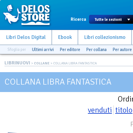
Ricerca
Libri Delos Digital
Ebook
Libri collezionismo
Sfoglia per
Ultimi arrivi
Per editore
Per collana
Per autore
LIBRINUOVI
>
COLLANE
> COLLANA LIBRA FANTASTICA
COLLANA LIBRA FANTASTICA
Ordi
venduti
titolo