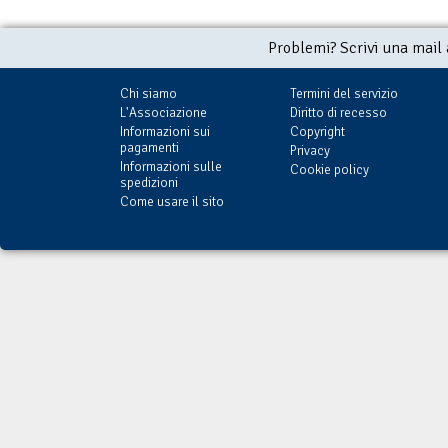
Problemi? Scrivi una mail
Chi siamo
Termini del servizio
L'Associazione
Diritto di recesso
Informazioni sui
Copyright
pagamenti
Privacy
Informazioni sulle
Cookie policy
spedizioni
Come usare il sito