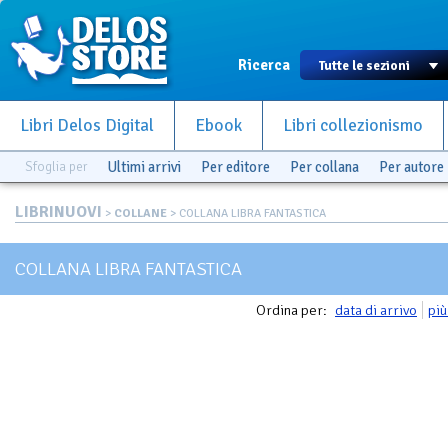
Ricerca
Libri Delos Digital
Ebook
Libri collezionismo
Sfoglia per
Ultimi arrivi
Per editore
Per collana
Per autore
LIBRINUOVI
>
COLLANE
> COLLANA LIBRA FANTASTICA
COLLANA LIBRA FANTASTICA
Ordina per:
data di arrivo
più