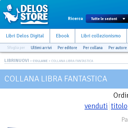
Ricerca
Libri Delos Digital
Ebook
Libri collezionismo
Sfoglia per
Ultimi arrivi
Per editore
Per collana
Per autore
LIBRINUOVI
>
COLLANE
> COLLANA LIBRA FANTASTICA
COLLANA LIBRA FANTASTICA
Ordi
venduti
titolo
Pa