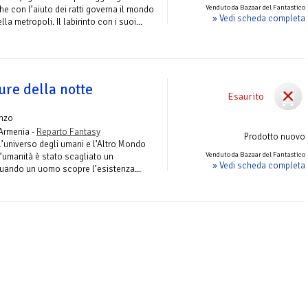
Venduto da Bazaar del Fantastico
che con l’aiuto dei ratti governa il mondo
» Vedi scheda completa
la metropoli. Il labirinto con i suoi...
ure della notte
Esaurito
nzo
Armenia -
Reparto Fantasy
Prodotto nuovo
l’universo degli umani e l’Altro Mondo
Venduto da Bazaar del Fantastico
l’umanità è stato scagliato un
» Vedi scheda completa
quando un uomo scopre l’esistenza...