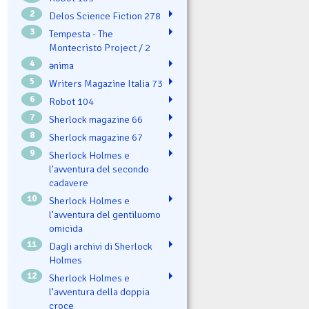
2
Delos Science Fiction 278
3
Tempesta - The
Montecristo Project / 2
4
ənima
5
Writers Magazine Italia 73
6
Robot 104
7
Sherlock magazine 66
8
Sherlock magazine 67
9
Sherlock Holmes e
l'avventura del secondo
cadavere
10
Sherlock Holmes e
l’avventura del gentiluomo
omicida
11
Dagli archivi di Sherlock
Holmes
12
Sherlock Holmes e
l’avventura della doppia
croce