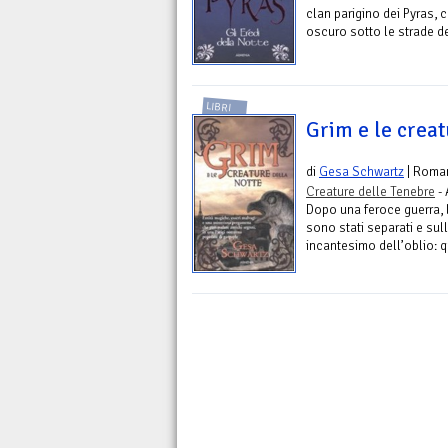
clan parigino dei Pyras, 
oscuro sotto le strade del
LIBRI
Grim e le creat
di
Gesa Schwartz
| Roma
Creature delle Tenebre
- 
Dopo una feroce guerra, 
sono stati separati e sul
incantesimo dell’oblio: 