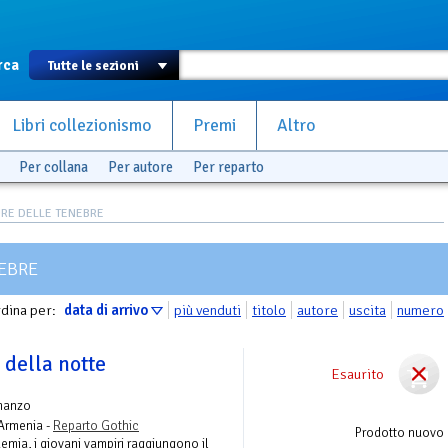
rca
Libri collezionismo
Premi
Altro
Per collana
Per autore
Per reparto
RE DELLE TENEBRE
EBRE
dina per:
data di arrivo
più venduti
titolo
autore
uscita
numero
 della notte
Esaurito
manzo
Armenia -
Reparto Gothic
Prodotto nuovo
demia, i giovani vampiri raggiungono il