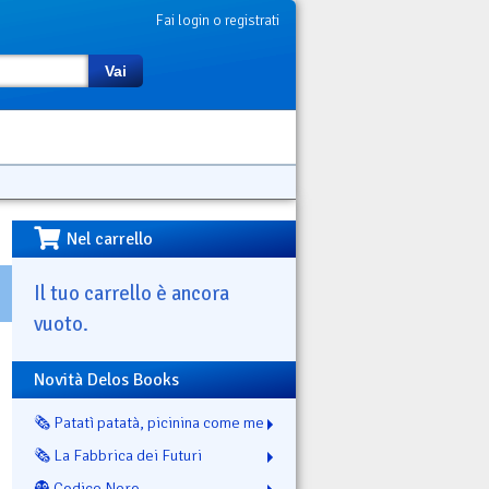
Fai login o registrati
Vai
Nel carrello
Il tuo carrello è ancora
vuoto.
Novità Delos Books
🗞️ Patatì patatà, picinina come me
🗞️ La Fabbrica dei Futuri
👻 Codice Nero