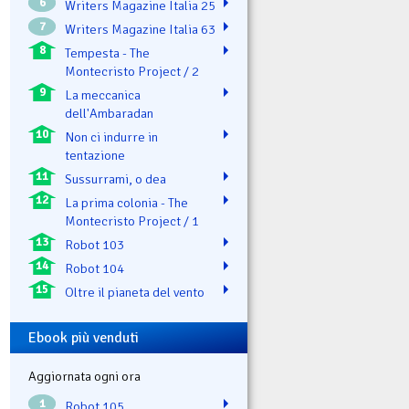
6
Writers Magazine Italia 25
7
Writers Magazine Italia 63
8
Tempesta - The
Montecristo Project / 2
9
La meccanica
dell'Ambaradan
10
Non ci indurre in
tentazione
11
Sussurrami, o dea
12
La prima colonia - The
Montecristo Project / 1
13
Robot 103
14
Robot 104
15
Oltre il pianeta del vento
Ebook più venduti
Aggiornata ogni ora
1
Robot 105