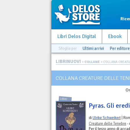
Rice
Libri Delos Digital
Ebook
Sfoglia per
Ultimi arrivi
Per editore
LIBRINUOVI
>
COLLANE
> COLLANA CREATU
COLLANA CREATURE DELLE TEN
Or
LIBRI
Pyras. Gli eredi
di
Ulrike Schweikert
| Ro
Creature delle Tenebre
- 
Per il terzo anno di acca