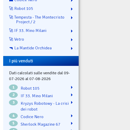
🚀 Robot 105
🚀 Tempesta - The Montecristo
Project / 2
🚀 IF 33. Mino Milani
🚀 Vetro
🔫 La Mantide Orchidea
I più venduti
Dati calcolati sulle vendite dal 09-
07-2026 al 07-08-2026
1
Robot 105
2
IF 33. Mino Milani
3
Kryzys Robotowy - La crisi
dei robot
4
Codice Nero
5
Sherlock Magazine 67