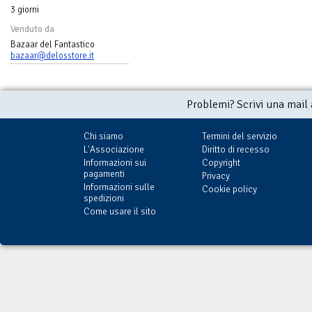
3 giorni
Venduto da
Bazaar del Fantastico
bazaar@delosstore.it
Problemi? Scrivi una mail
Chi siamo
Termini del servizio
L'Associazione
Diritto di recesso
Informazioni sui
Copyright
pagamenti
Privacy
Informazioni sulle
Cookie policy
spedizioni
Come usare il sito