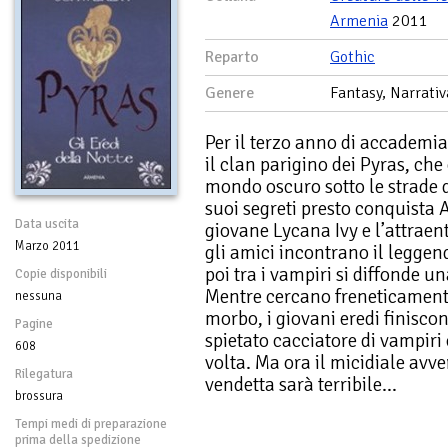
Armenia
2011
Reparto
Gothic
Genere
Fantasy, Narrativ
Per il terzo anno di accademi
il clan parigino dei Pyras, che 
mondo oscuro sotto le strade de
suoi segreti presto conquista A
Data uscita
giovane Lycana Ivy e l’attrae
Marzo 2011
gli amici incontrano il legge
poi tra i vampiri si diffonde u
Copie disponibili
Mentre cercano freneticamente 
nessuna
morbo, i giovani eredi finisco
Pagine
spietato cacciatore di vampiri
608
volta. Ma ora il micidiale avve
Rilegatura
vendetta sarà terribile…
brossura
Tempi medi di preparazione
prima della spedizione