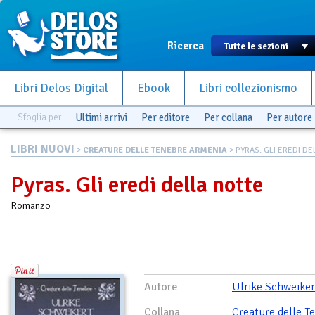
Ricerca
Libri Delos Digital
Ebook
Libri collezionismo
Sfoglia per
Ultimi arrivi
Per editore
Per collana
Per autore
LIBRI NUOVI
>
CREATURE DELLE TENEBRE ARMENIA
> PYRAS. GLI EREDI D
Pyras. Gli eredi della notte
Romanzo
Autore
Ulrike Schweiker
Collana
Creature delle T