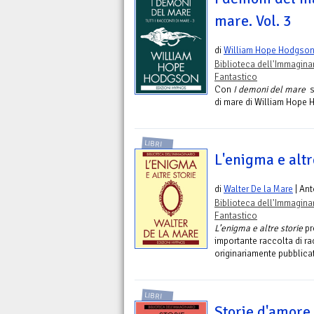
mare. Vol. 3
di
William Hope Hodgso
Biblioteca dell'Immagina
Fantastico
Con
I demoni del mare
si
di mare di William Hope H
LIBRI
L'enigma e altr
di
Walter De la Mare
| Ant
Biblioteca dell'Immagina
Fantastico
L’enigma e altre storie
pre
importante raccolta di ra
originariamente pubblicat
LIBRI
Storie d'amore e