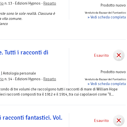
rio
n. 13 - Edizioni Hypnos -
Reparto
Prodotto nuovo
Venduto da Bazaar del Fantastico
este sono le sole realtà. Ciascuna è
» Vedi scheda completa
la vita comune.
ianco
 Tutti i racconti di
Esaurito
Prodotto nuovo
n
| Antologia personale
rio
n. 14 - Edizioni Hypnos -
Reparto
Venduto da Bazaar del Fantastico
» Vedi scheda completa
ondo di tre volumi che raccolgono tutti i racconti di mare di William Hope
i racconti composti tra il 1912 e il 1914, tra cui capolavori come "Il...
i racconti fantastici. Vol.
Esaurito