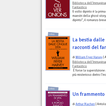
Biblioteca dell'Immagina
Fantastico
Il volto dipinto è la prim
maestri della ghost story,
dipinto”, il romanzo breve
LIBRI
La bestia dalle 
racconti del fan
di
William Fryer Harvey
| 
Biblioteca dell'Immagina
Fantastico
È forse la superstizione 
più misterioso dietro l’i
LIBRI
Un frammento di
di
Arthur Machen
| Antol