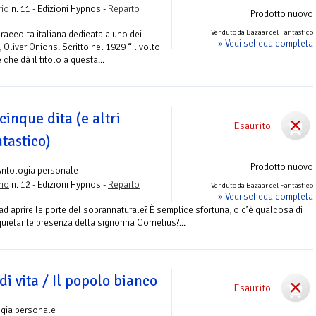
rio
n. 11 - Edizioni Hypnos -
Reparto
Prodotto nuovo
Venduto da Bazaar del Fantastico
a raccolta italiana dedicata a uno dei
» Vedi scheda completa
 Oliver Onions. Scritto nel 1929 “Il volto
 che dà il titolo a questa...
cinque dita (e altri
Esaurito
tastico)
Prodotto nuovo
Antologia personale
rio
n. 12 - Edizioni Hypnos -
Reparto
Venduto da Bazaar del Fantastico
» Vedi scheda completa
ad aprire le porte del soprannaturale? È semplice sfortuna, o c’è qualcosa di
nquietante presenza della signorina Cornelius?...
 vita / Il popolo bianco
Esaurito
ogia personale