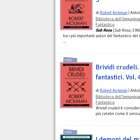
di
Robert Aickman
| Anto
Biblioteca dell'Immagina
Fantastico
Sub Rosa
(
Sub Rosa
, 196
tra i più importanti autori del fantastico de
...
LIBRI
Brividi crudeli. 
fantastici. Vol. 
di
Robert Aickman
| Anto
Biblioteca dell'Immagina
Fantastico
Brividi crudeli
è consider
più celebri come il sensua
LIBRI
I demoni del mar