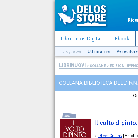
Rice
Libri Delos Digital
Ebook
Sfoglia per
Ultimi arrivi
Per editore
LIBRINUOVI
>
COLLANE
>
EDIZIONI HYPN
COLLANA BIBLIOTECA DELL'IM
Or
LIBRI
Il volto dipinto
di
Oliver Onions
| Antolo