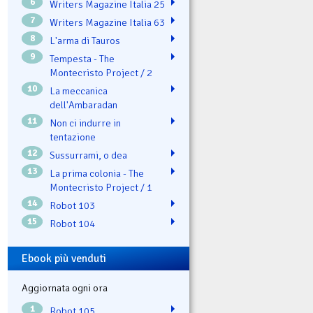
6
Writers Magazine Italia 25
7
Writers Magazine Italia 63
8
L'arma di Tauros
9
Tempesta - The
Montecristo Project / 2
10
La meccanica
dell'Ambaradan
11
Non ci indurre in
tentazione
12
Sussurrami, o dea
13
La prima colonia - The
Montecristo Project / 1
14
Robot 103
15
Robot 104
Ebook più venduti
Aggiornata ogni ora
1
Robot 105