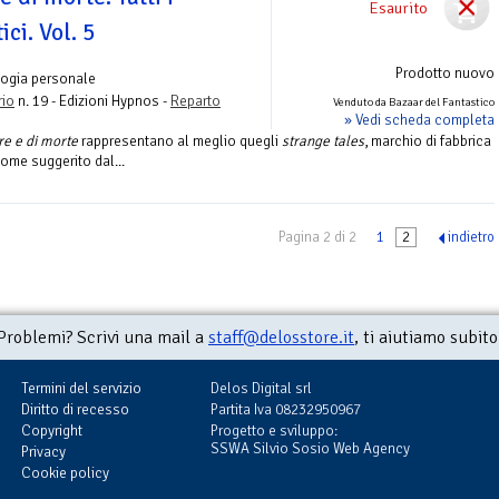
Esaurito
ici. Vol. 5
Prodotto nuovo
logia personale
rio
n. 19 - Edizioni Hypnos -
Reparto
Venduto da Bazaar del Fantastico
» Vedi scheda completa
re e di morte
rappresentano al meglio quegli
strange tales
, marchio di fabbrica
come suggerito dal...
Pagina 2 di 2
1
2
indietro
Problemi? Scrivi una mail a
staff@delosstore.it
, ti aiutiamo subito
Termini del servizio
Delos Digital srl
Diritto di recesso
Partita Iva 08232950967
Copyright
Progetto e sviluppo:
SSWA Silvio Sosio Web Agency
Privacy
Cookie policy