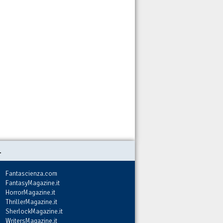
.
Fantascienza.com
FantasyMagazine.it
HorrorMagazine.it
ThrillerMagazine.it
SherlockMagazine.it
WritersMagazine.it