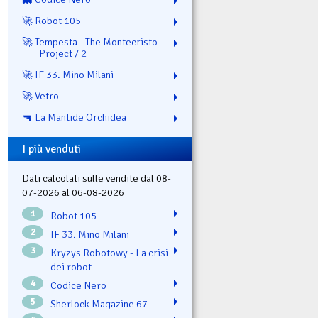
🚀 Robot 105
🚀 Tempesta - The Montecristo
Project / 2
🚀 IF 33. Mino Milani
🚀 Vetro
🔫 La Mantide Orchidea
I più venduti
Dati calcolati sulle vendite dal 08-
07-2026 al 06-08-2026
1
Robot 105
2
IF 33. Mino Milani
3
Kryzys Robotowy - La crisi
dei robot
4
Codice Nero
5
Sherlock Magazine 67