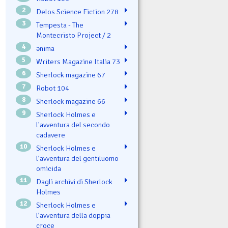
2
Delos Science Fiction 278
3
Tempesta - The
Montecristo Project / 2
4
ənima
5
Writers Magazine Italia 73
6
Sherlock magazine 67
7
Robot 104
8
Sherlock magazine 66
9
Sherlock Holmes e
l'avventura del secondo
cadavere
10
Sherlock Holmes e
l’avventura del gentiluomo
omicida
11
Dagli archivi di Sherlock
Holmes
12
Sherlock Holmes e
l’avventura della doppia
croce