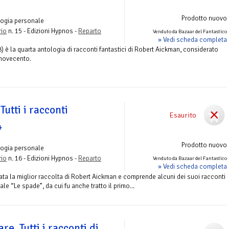
Prodotto nuovo
logia personale
rio
n. 15 - Edizioni Hypnos -
Reparto
Venduto da Bazaar del Fantastico
» Vedi scheda completa
8) è la quarta antologia di racconti fantastici di Robert Aickman, considerato
l novecento.
Tutti i racconti
Esaurito
4
Prodotto nuovo
logia personale
rio
n. 16 - Edizioni Hypnos -
Reparto
Venduto da Bazaar del Fantastico
» Vedi scheda completa
ata la miglior raccolta di Robert Aickman e comprende alcuni dei suoi racconti
le “Le spade”, da cui fu anche tratto il primo...
e. Tutti i racconti di