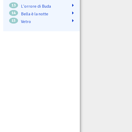
13
L'orrore di Buda
14
Bella è la notte
15
Vetro