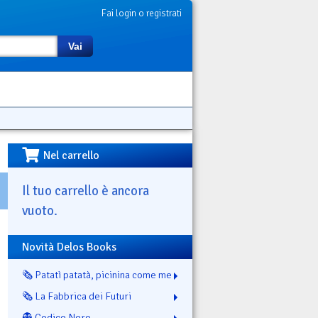
Fai login o registrati
Vai
Nel carrello
Il tuo carrello è ancora
vuoto.
Novità Delos Books
🗞️ Patatì patatà, picinina come me
🗞️ La Fabbrica dei Futuri
👻 Codice Nero