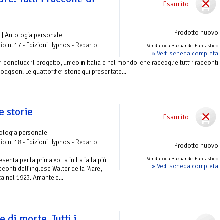
Esaurito
Prodotto nuovo
n
| Antologia personale
rio
n. 17 - Edizioni Hypnos -
Reparto
Venduto da Bazaar del Fantastico
» Vedi scheda completa
 conclude il progetto, unico in Italia e nel mondo, che raccoglie tutti i racconti
odgson. Le quattordici storie qui presentate...
e storie
Esaurito
ologia personale
rio
n. 18 - Edizioni Hypnos -
Reparto
Prodotto nuovo
Venduto da Bazaar del Fantastico
senta per la prima volta in Italia la più
» Vedi scheda completa
cconti dell’inglese Walter de la Mare,
a nel 1923. Amante e...
 di morte. Tutti i