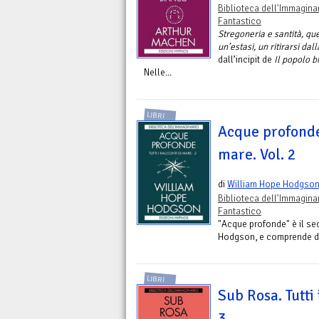
Biblioteca dell'Immagina
Fantastico
Stregoneria e santità, qu
un’estasi, un ritirarsi dal
dall’incipit de
Il popolo b
Nelle...
LIBRI
Acque profonde.
mare. Vol. 2
di
William Hope Hodgso
Biblioteca dell'Immagina
Fantastico
"Acque profonde" è il sec
Hodgson, e comprende diec
LIBRI
Sub Rosa. Tutti 
3