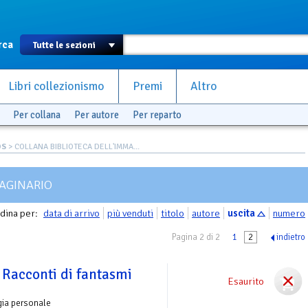
rca
Libri collezionismo
Premi
Altro
Per collana
Per autore
Per reparto
OS
> COLLANA BIBLIOTECA DELL'IMMA...
MAGINARIO
dina per:
data di arrivo
più venduti
titolo
autore
uscita
numero
Pagina 2 di 2
1
2
indietro
. Racconti di fantasmi
Esaurito
gia personale