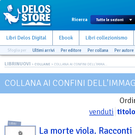
Ricerca
Libri Delos Digital
Ebook
Libri collezionismo
Sfoglia per
Ultimi arrivi
Per editore
Per collana
Per autore
LIBRINUOVI
>
COLLANE
> COLLANA AI CONFINI DELL'IMMA...
COLLANA AI CONFINI DELL'IMMA
Ordi
venduti
titol
LIBRI
La morte viola. Racconti