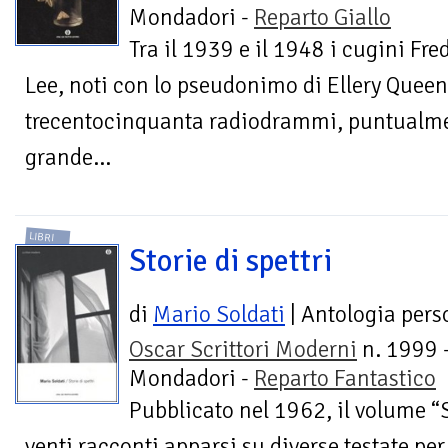
Mondadori -
Reparto Giallo
Tra il 1939 e il 1948 i cugini Fr
Lee, noti con lo pseudonimo di Ellery Queen
trecentocinquanta radiodrammi, puntualm
grande...
LIBRI
Storie di spettri
di
Mario Soldati
| Antologia pers
Oscar Scrittori Moderni
n. 1999 
Mondadori -
Reparto Fantastico
Pubblicato nel 1962, il volume “S
venti racconti apparsi su diverse testate per 