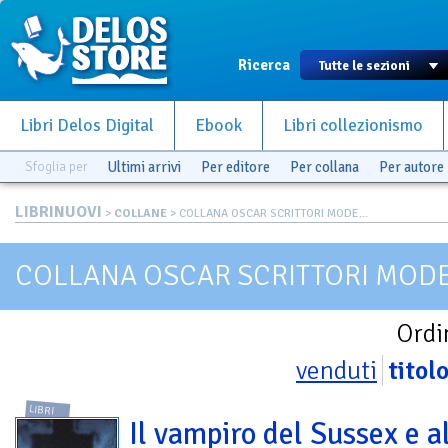
Ricerca
Libri Delos Digital
Ebook
Libri collezionismo
Sfoglia per
Ultimi arrivi
Per editore
Per collana
Per autore
LIBRINUOVI
>
COLLANE
> COLLANA OSCAR SCRITTORI MODE...
COLLANA OSCAR SCRITTORI MOD
Ordi
venduti
titol
LIBRI
Il vampiro del Sussex e a