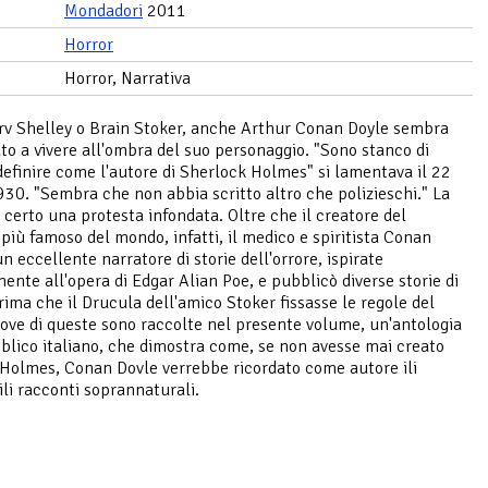
Mondadori
2011
Horror
Horror, Narrativa
v Shelley o Brain Stoker, anche Arthur Conan Doyle sembra
o a vivere all'ombra del suo personaggio. "Sono stanco di
definire come l'autore di Sherlock Holmes" si lamentava il 22
30. "Sembra che non abbia scritto altro che polizieschi." La
 certo una protesta infondata. Oltre che il creatore del
 più famoso del mondo, infatti, il medico e spiritista Conan
n eccellente narratore di storie dell'orrore, ispirate
mente all'opera di Edgar Alian Poe, e pubblicò diverse storie di
rima che il Drucula dell'amico Stoker fissasse le regole del
ove di queste sono raccolte nel presente volume, un'antologia
bblico italiano, che dimostra come, se non avesse mai creato
Holmes, Conan Dovle verrebbe ricordato come autore ili
i racconti soprannaturali.