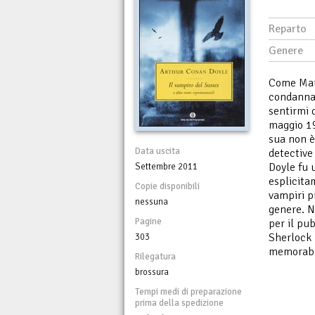
Reparto
Genere
Come Mar
condannat
sentirmi 
maggio 19
sua non è
Data uscita
detective
Doyle fu u
Settembre 2011
esplicita
Copie disponibili
vampiri p
nessuna
genere. N
Pagine
per il pu
Sherlock 
303
memorabil
Rilegatura
brossura
Tempi medi di preparazione
prima della spedizione