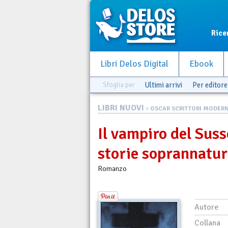
Rice
Libri Delos Digital
Ebook
Sfoglia per
Ultimi arrivi
Per editore
LIBRI NUOVI
>
OSCAR SCRITTORI MODERN
Il vampiro del Suss
storie soprannatur
Romanzo
Autore
Collana