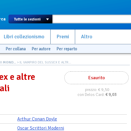
rca
Libri collezionismo
Premi
Altro
Per collana
Per autore
Per reparto
I MOND...
> IL VAMPIRO DEL SUSSEX E ALTR...
ex e altre
Esaurito
ali
€ 9,50
prezzo:
€
9,03
con Delos Card:
Arthur Conan Doyle
Oscar Scrittori Moderni