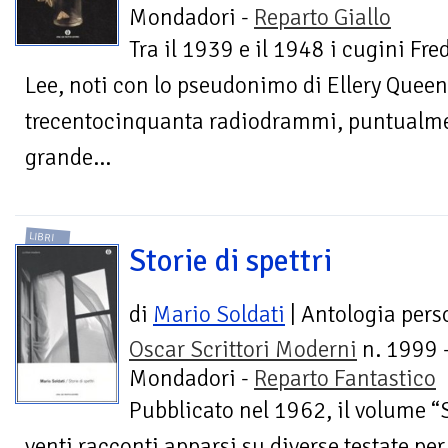
Mondadori -
Reparto Giallo
Tra il 1939 e il 1948 i cugini Fr
Lee, noti con lo pseudonimo di Ellery Queen
trecentocinquanta radiodrammi, puntualm
grande...
LIBRI
Storie di spettri
di
Mario Soldati
| Antologia pers
Oscar Scrittori Moderni
n. 1999 
Mondadori -
Reparto Fantastico
Pubblicato nel 1962, il volume “S
venti racconti apparsi su diverse testate per 