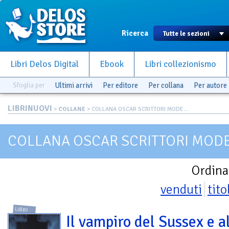
Ricerca
Libri Delos Digital
Ebook
Libri collezionismo
Sfoglia per
Ultimi arrivi
Per editore
Per collana
Per autore
LIBRINUOVI
>
COLLANE
> COLLANA OSCAR SCRITTORI MODE...
COLLANA OSCAR SCRITTORI MOD
Ordina
venduti
tito
LIBRI
Il vampiro del Sussex e a