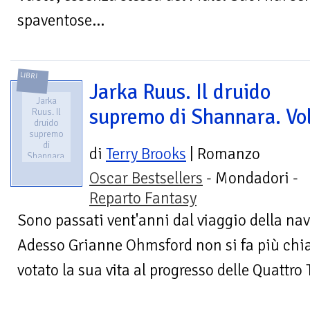
spaventose...
LIBRI
Jarka Ruus. Il druido
Jarka
supremo di Shannara. Vol
Ruus. Il
druido
supremo
di
di
Terry Brooks
| Romanzo
Shannara.
Vol. 1
Oscar Bestsellers
- Mondadori -
Reparto Fantasy
Sono passati vent'anni dal viaggio della na
Adesso Grianne Ohmsford non si fa più chia
votato la sua vita al progresso delle Quattro 