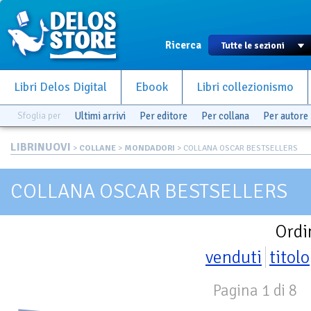
Ricerca
Libri Delos Digital
Ebook
Libri collezionismo
Sfoglia per
Ultimi arrivi
Per editore
Per collana
Per autore
LIBRINUOVI
>
COLLANE
>
MONDADORI
> COLLANA OSCAR BESTSELLERS
COLLANA OSCAR BESTSELLERS
Ordi
venduti
titolo
Pagina 1 di 8