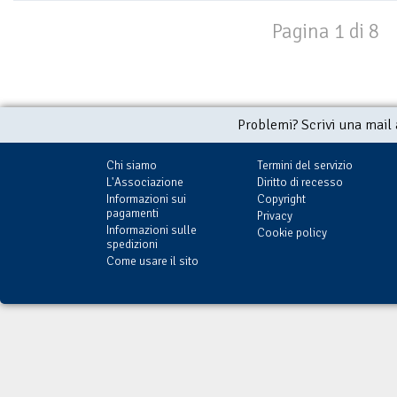
Pagina 1 di 8
Problemi? Scrivi una mail
Chi siamo
Termini del servizio
L'Associazione
Diritto di recesso
Informazioni sui
Copyright
pagamenti
Privacy
Informazioni sulle
Cookie policy
spedizioni
Come usare il sito