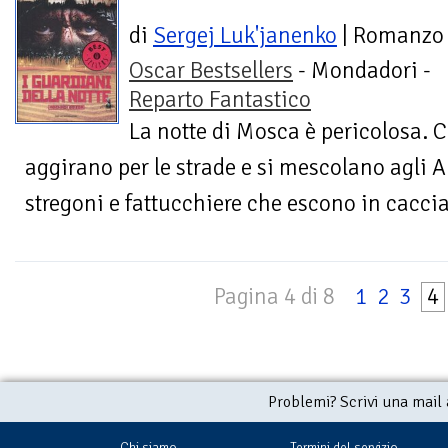
di
Sergej Luk'janenko
| Romanzo
Oscar Bestsellers
- Mondadori -
Reparto Fantastico
La notte di Mosca è pericolosa. C
aggirano per le strade e si mescolano agli A
stregoni e fattucchiere che escono in caccia 
Pagina 4 di 8
1
2
3
4
Problemi? Scrivi una mail
Chi siamo
Termini del servizio