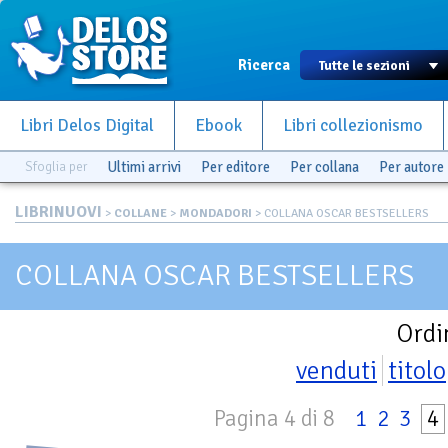
Ricerca
Libri Delos Digital
Ebook
Libri collezionismo
Sfoglia per
Ultimi arrivi
Per editore
Per collana
Per autore
LIBRINUOVI
>
COLLANE
>
MONDADORI
> COLLANA OSCAR BESTSELLERS
COLLANA OSCAR BESTSELLERS
Ordi
venduti
titolo
Pagina 4 di 8
1
2
3
4