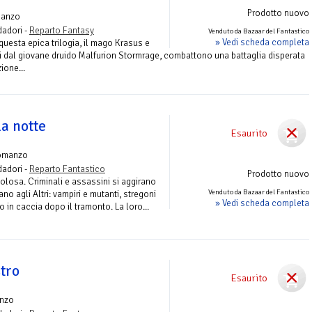
Prodotto nuovo
manzo
adori -
Reparto Fantasy
Venduto da Bazaar del Fantastico
» Vedi scheda completa
uesta epica trilogia, il mago Krasus e
dati dal giovane druido Malfurion Stormrage, combattono una battaglia disperata
ione...
la notte
Esaurito
omanzo
adori -
Reparto Fantastico
Prodotto nuovo
olosa. Criminali e assassini si aggirano
Venduto da Bazaar del Fantastico
no agli Altri: vampiri e mutanti, stregoni
» Vedi scheda completa
 in caccia dopo il tramonto. La loro...
tro
Esaurito
nzo