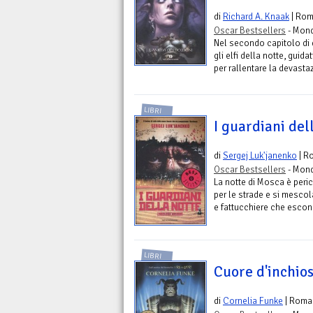
di
Richard A. Knaak
| Ro
Oscar Bestsellers
- Mond
Nel secondo capitolo di q
gli elfi della notte, gui
per rallentare la devastaz
LIBRI
I guardiani del
di
Sergej Luk'janenko
| R
Oscar Bestsellers
- Mond
La notte di Mosca è peric
per le strade e si mescola
e fattucchiere che escono
LIBRI
Cuore d'inchios
di
Cornelia Funke
| Roma