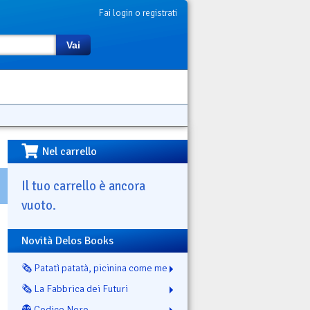
Fai login o registrati
Vai
Nel carrello
Il tuo carrello è ancora
vuoto.
Novità Delos Books
🗞️ Patatì patatà, picinina come me
🗞️ La Fabbrica dei Futuri
👻 Codice Nero