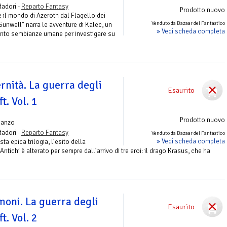
adori -
Reparto Fantasy
Prodotto nuovo
e il mondo di Azeroth dal Flagello dei
Venduto da Bazaar del Fantastico
"Sunwell" narra le avventure di Kalec, un
» Vedi scheda completa
nto sembianze umane per investigare su
ernità. La guerra degli
Esaurito
t. Vol. 1
Prodotto nuovo
manzo
adori -
Reparto Fantasy
Venduto da Bazaar del Fantastico
» Vedi scheda completa
ta epica trilogia, l'esito della
ntichi è alterato per sempre dall'arrivo di tre eroi: il drago Krasus, che ha
moni. La guerra degli
Esaurito
t. Vol. 2