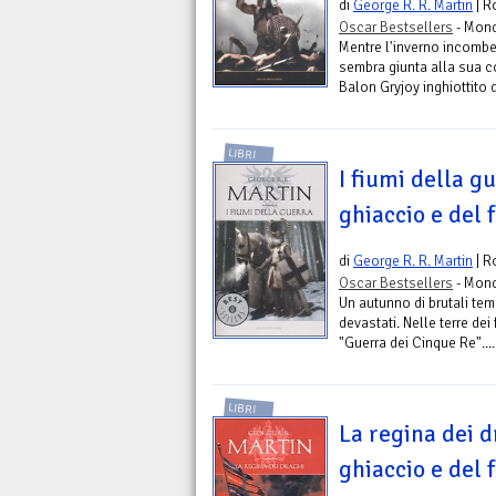
di
George R. R. Martin
| R
Oscar Bestsellers
- Mond
Mentre l'inverno incombe
sembra giunta alla sua co
Balon Gryjoy inghiottito d
LIBRI
I fiumi della g
ghiaccio e del f
di
George R. R. Martin
| R
Oscar Bestsellers
- Mond
Un autunno di brutali tem
devastati. Nelle terre dei
"Guerra dei Cinque Re"....
LIBRI
La regina dei d
ghiaccio e del f