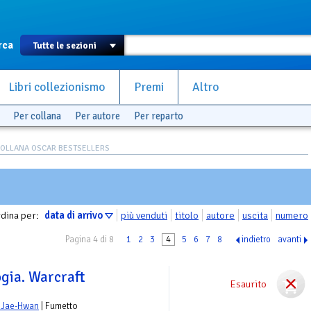
rca
Libri collezionismo
Premi
Altro
Per collana
Per autore
Per reparto
COLLANA OSCAR BESTSELLERS
dina per:
data di arrivo
più venduti
titolo
autore
uscita
numero
Pagina 4 di 8
1
2
3
4
5
6
7
8
indietro
avanti
ogia. Warcraft
Esaurito
 Jae-Hwan
| Fumetto