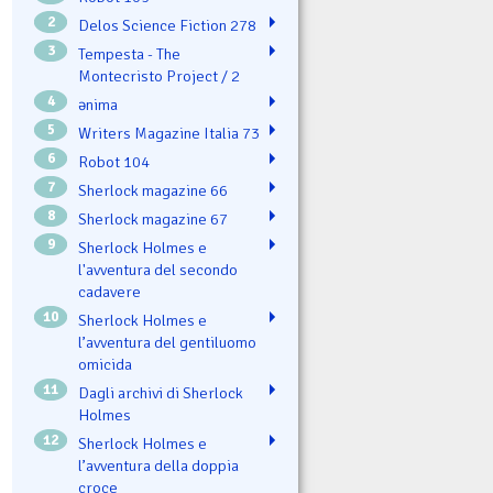
2
Delos Science Fiction 278
3
Tempesta - The
Montecristo Project / 2
4
ənima
5
Writers Magazine Italia 73
6
Robot 104
7
Sherlock magazine 66
8
Sherlock magazine 67
9
Sherlock Holmes e
l'avventura del secondo
cadavere
10
Sherlock Holmes e
l’avventura del gentiluomo
omicida
11
Dagli archivi di Sherlock
Holmes
12
Sherlock Holmes e
l’avventura della doppia
croce