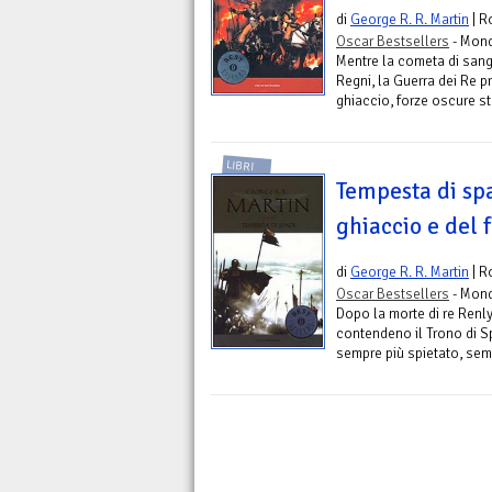
di
George R. R. Martin
| R
Oscar Bestsellers
- Mond
Mentre la cometa di sangu
Regni, la Guerra dei Re p
ghiaccio, forze oscure st
LIBRI
Tempesta di sp
ghiaccio e del f
di
George R. R. Martin
| R
Oscar Bestsellers
- Mond
Dopo la morte di re Renly
contendeno il Trono di Spa
sempre più spietato, semp