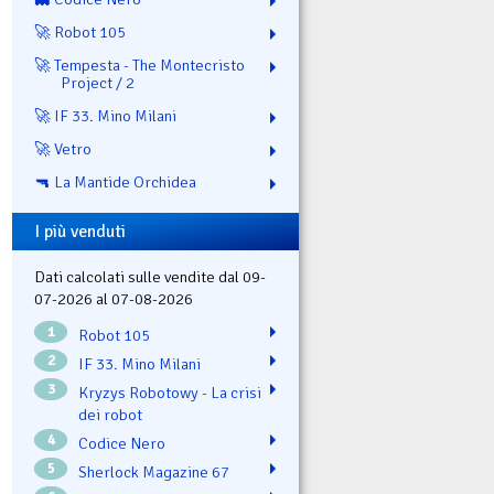
🚀 Robot 105
🚀 Tempesta - The Montecristo
Project / 2
🚀 IF 33. Mino Milani
🚀 Vetro
🔫 La Mantide Orchidea
I più venduti
Dati calcolati sulle vendite dal 09-
07-2026 al 07-08-2026
1
Robot 105
2
IF 33. Mino Milani
3
Kryzys Robotowy - La crisi
dei robot
4
Codice Nero
5
Sherlock Magazine 67