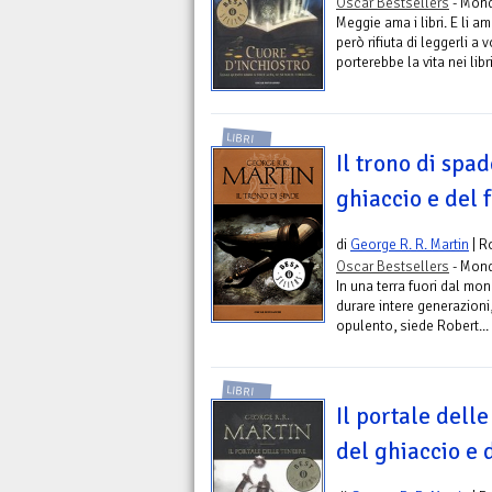
Oscar Bestsellers
- Mond
Meggie ama i libri. E li 
però rifiuta di leggerli a 
porterebbe la vita nei libri
LIBRI
Il trono di spa
ghiaccio e del f
di
George R. R. Martin
| R
Oscar Bestsellers
- Mond
In una terra fuori dal mo
durare intere generazioni
opulento, siede Robert...
LIBRI
Il portale dell
del ghiaccio e d