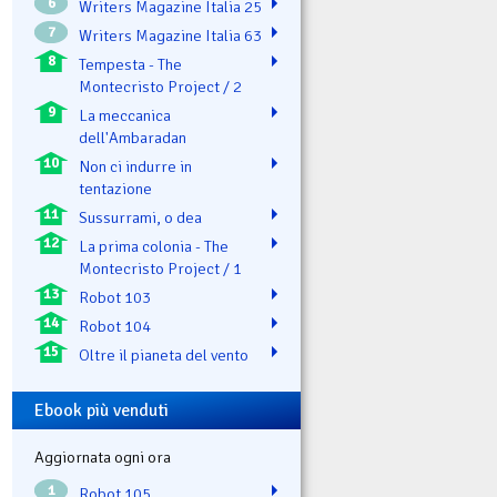
6
Writers Magazine Italia 25
7
Writers Magazine Italia 63
8
Tempesta - The
Montecristo Project / 2
9
La meccanica
dell'Ambaradan
10
Non ci indurre in
tentazione
11
Sussurrami, o dea
12
La prima colonia - The
Montecristo Project / 1
13
Robot 103
14
Robot 104
15
Oltre il pianeta del vento
Ebook più venduti
Aggiornata ogni ora
1
Robot 105