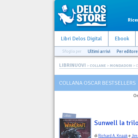
Rice
Libri Delos Digital
Ebook
Sfoglia per
Ultimi arrivi
Per editore
LIBRINUOVI
>
COLLANE
>
MONDADORI
> 
COLLANA OSCAR BESTSELLERS
Or
LIBRI
Sunwell la tril
di
Richard A. Knaak
e
Jim