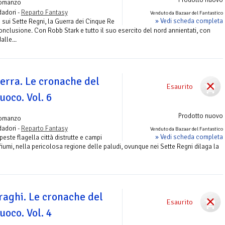
omanzo
adori -
Reparto Fantasy
Venduto da Bazaar del Fantastico
» Vedi scheda completa
 sui Sette Regni, la Guerra dei Cinque Re
nclusione. Con Robb Stark e tutto il suo esercito del nord annientati, con
alle...
uerra. Le cronache del
Esaurito
uoco. Vol. 6
Prodotto nuovo
omanzo
adori -
Reparto Fantasy
Venduto da Bazaar del Fantastico
» Vedi scheda completa
peste flagella città distrutte e campi
 fiumi, nella pericolosa regione delle paludi, ovunque nei Sette Regni dilaga la
raghi. Le cronache del
Esaurito
uoco. Vol. 4