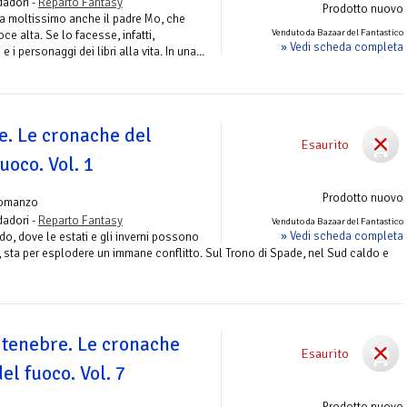
adori -
Reparto Fantasy
Prodotto nuovo
ama moltissimo anche il padre Mo, che
Venduto da Bazaar del Fantastico
voce alta. Se lo facesse, infatti,
» Vedi scheda completa
 e i personaggi dei libri alla vita. In una...
de. Le cronache del
Esaurito
uoco. Vol. 1
Prodotto nuovo
omanzo
adori -
Reparto Fantasy
Venduto da Bazaar del Fantastico
» Vedi scheda completa
ndo, dove le estati e gli inverni possono
, sta per esplodere un immane conflitto. Sul Trono di Spade, nel Sud caldo e
e tenebre. Le cronache
Esaurito
el fuoco. Vol. 7
Prodotto nuovo