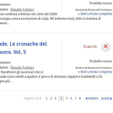
Prodotto nuovo
omanzo
adori -
Reparto Fantasy
Venduto da Bazaar del Fantastico
» Vedi scheda completa
e continua a brillare nel cielo dei Sette
rosegue senza esclusione di colpi. All'estremo nord, oltre la barriera di
anno...
ade. Le cronache del
Esaurito
uoco. Vol. 5
Prodotto nuovo
omanzo
adori -
Reparto Fantasy
Venduto da Bazaar del Fantastico
» Vedi scheda completa
 Baratheon gli avversari che si
de sono ridotti a quattro: il gioco di alleanze, inganni e tradimenti si fa
re più...
Pagina 4 di 8
1
2
3
4
5
6
7
8
indietro
avanti