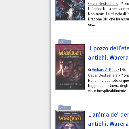
Oscar Bestsellers
- Mond
Un'epica lotta per salvar
Non-morti. La trilogia di 
Dragone Blu che ha assu
un...
LIBRI
Il pozzo dell'et
antichi. Warcraf
di
Richard A. Knaak
| Ro
Oscar Bestsellers
- Mond
Nel primo capitolo di ques
leggendaria Guerra degli A
visto inesplicabilmente...
LIBRI
L'anima dei de
antichi. Warcraf