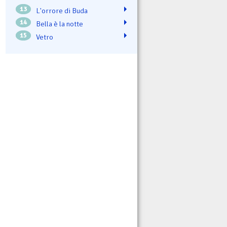
13
L'orrore di Buda
14
Bella è la notte
15
Vetro