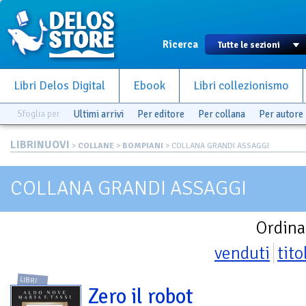
Ricerca
Libri Delos Digital
Ebook
Libri collezionismo
Sfoglia per
Ultimi arrivi
Per editore
Per collana
Per autore
LIBRINUOVI
>
COLLANE
>
BOMPIANI
> COLLANA GRANDI ASSAGGI
COLLANA GRANDI ASSAGGI
Ordina
venduti
tito
LIBRI
Zero il robot