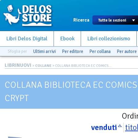
Ricerca
Libri Delos Digital
Ebook
Libri collezionismo
Sfoglia per
Ultimi arrivi
Per editore
Per collana
Per autore
LIBRINUOVI
>
COLLANE
> COLLANA BIBLIOTECA EC COMICS...
COLLANA BIBLIOTECA EC COMICS
CRYPT
Ordi
venduti
tito