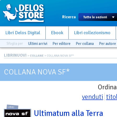
Ricerca
Libri Delos Digital
Ebook
Libri collezionismo
Sfoglia per
Ultimi arrivi
Per editore
Per collana
Per autore
LIBRINUOVI
>
COLLANE
> COLLANA NOVA SF*
COLLANA NOVA SF*
Ordina
venduti
tito
LIBRI
Ultimatum alla Terra