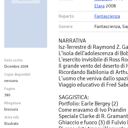
Elara
2008
Reparto
Fantascienza
Genere
Fantascienza, Sag
NARRATIVA
Isz-Terrestre di Raymond Z. G
L'isola dell'adolescenza di Bo
L'esercito invisibile di Ross 
Data uscita
Il grande vento del deserto di 
Dicembre 2008
Ricordando Babilonia di Arthu
Copie disponibili
L'uomo che veniva dallo spazi
nessuna
Viaggio educativo di Fred Sa
Pagine
380
SAGGISTICA:
Portfolio: Earle Bergey (2)
Rilegatura
Come eravamo di Ivo Prandin
brossura
Speciale Clarke di R. Gramanti
Altre info
Ghiaccio e fuoco (3) di Fulvio
Illustrato