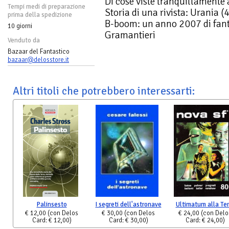
Di cose viste tranquillamente
Tempi medi di preparazione
Storia di una rivista: Urania (4
prima della spedizione
B-boom: un anno 2007 di fant
10 giorni
Gramantieri
Venduto da
Bazaar del Fantastico
bazaar@delosstore.it
Altri titoli che potrebbero interessarti:
Palinsesto
I segreti dell'astronave
Ultimatum alla Ter
€ 12,00
(con Delos
€ 30,00
(con Delos
€ 24,00
(con Delo
Card: € 12,00)
Card: € 30,00)
Card: € 24,00)