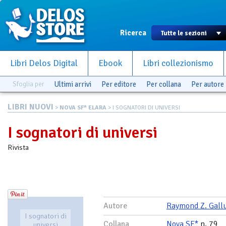
Ricerca
Libri Delos Digital
Ebook
Libri collezionismo
Sfoglia per
Ultimi arrivi
Per editore
Per collana
Per autore
LIBRI NUOVI
>
NOVA SF* ELARA
> I SOGNATORI DI UNIVERSI
I sognatori di universi
Rivista
Autore
Raymond Z. Gall
I sognatori di
Collana
Nova SF*
n. 79
universi