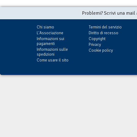
Problemi? Scrivi una mail
Chi siamo
Termini del servizio
L'Associazione
Diritto di recesso
Informazioni sui
Copyright
pagamenti
Privacy
Informazioni sulle
Cookie policy
spedizioni
Come usare il sito