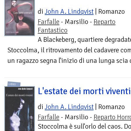
di
John A. Lindqvist
| Romanzo
Farfalle
- Marsilio -
Reparto
Fantastico
A Blackeberg, quartiere degradato
Stoccolma, il ritrovamento del cadavere c
un ragazzo segna l'inizio di una lunga scia
LIBRI
L'estate dei morti viventi
di
John A. Lindqvist
| Romanzo
Farfalle
- Marsilio -
Reparto Horr
Stoccolma è sull'orlo del caos. D