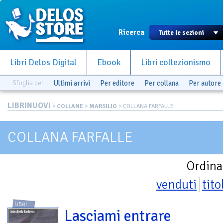
Ricerca
Libri Delos Digital
Ebook
Libri collezionismo
Sfoglia per
Ultimi arrivi
Per editore
Per collana
Per autore
LIBRINUOVI
>
COLLANE
>
MARSILIO
> COLLANA FARFALLE
COLLANA FARFALLE
Ordina
venduti
tito
LIBRI
Lasciami entrare