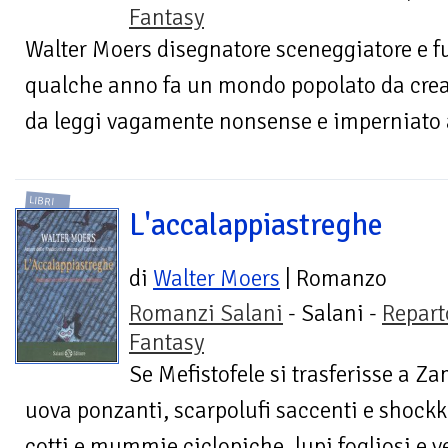
Fantasy
Walter Moers disegnatore sceneggiatore e f
qualche anno fa un mondo popolato da creat
da leggi vagamente nonsense e imperniato a
LIBRI
L'accalappiastreghe
di
Walter Moers
| Romanzo
Romanzi Salani
- Salani -
Repart
Fantasy
Se Mefistofele si trasferisse a Zamo
uova ponzanti, scarpolufi saccenti e shock
cotti e mummie ciclopiche, lupi fogliosi e v