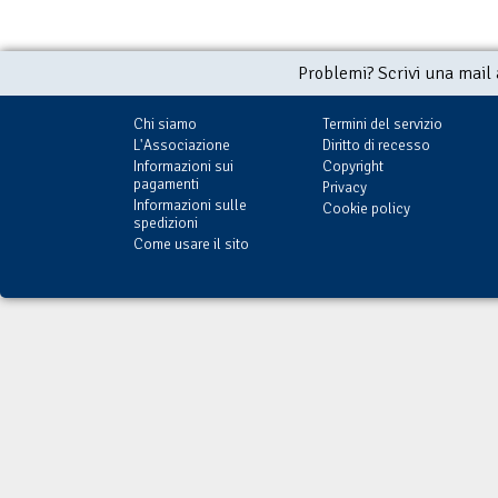
Problemi? Scrivi una mail
Chi siamo
Termini del servizio
L'Associazione
Diritto di recesso
Informazioni sui
Copyright
pagamenti
Privacy
Informazioni sulle
Cookie policy
spedizioni
Come usare il sito