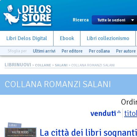
Ricerca
Libri Delos Digital
Ebook
Libri collezionismo
Sfoglia per
Ultimi arrivi
Per editore
Per collana
Per autore
LIBRINUOVI
>
COLLANE
>
SALANI
> COLLANA ROMANZI SALANI
COLLANA ROMANZI SALANI
Ordi
venduti
tito
LIBRI
La città dei libri sognant