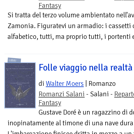
Fantasy
Si tratta del terzo volume ambientato nell'a
Zamonia. Figuratevi un armadio: i cassetti
alfabetico, tutti, ma proprio tutti, i portenti e
LIBRI
Folle viaggio nella realtà
di
Walter Moers
| Romanzo
Romanzi Salani
- Salani -
Repart
Fantasy
Gustave Doré è un ragazzino di do
inopinatamente al timone di una nave dura
L'imbarcazione finisce dritta in mezzo a u