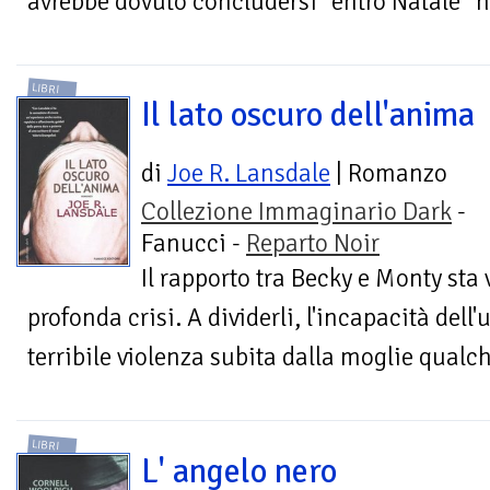
avrebbe dovuto concludersi “entro Natale” h
LIBRI
Il lato oscuro dell'anima
di
Joe R. Lansdale
| Romanzo
Collezione Immaginario Dark
-
Fanucci -
Reparto Noir
Il rapporto tra Becky e Monty sta
profonda crisi. A dividerli, l'incapacità dell
terribile violenza subita dalla moglie qualc
LIBRI
L' angelo nero