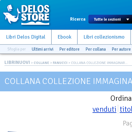
Ricerca
Libri Delos Digital
Ebook
Libri collezionismo
Sfoglia per
Ultimi arrivi
Per editore
Per collana
Per autore
LIBRINUOVI
>
COLLANE
>
FANUCCI
> COLLANA COLLEZIONE IMMAGINAR...
COLLANA COLLEZIONE IMMAGINA
Ordina
venduti
tito
Pag