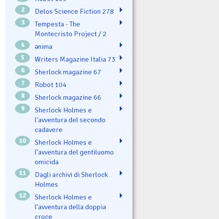
2
Delos Science Fiction 278
3
Tempesta - The
Montecristo Project / 2
4
ənima
5
Writers Magazine Italia 73
6
Sherlock magazine 67
7
Robot 104
8
Sherlock magazine 66
9
Sherlock Holmes e
l'avventura del secondo
cadavere
10
Sherlock Holmes e
l’avventura del gentiluomo
omicida
11
Dagli archivi di Sherlock
Holmes
12
Sherlock Holmes e
l’avventura della doppia
croce