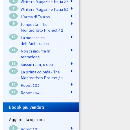
6
Writers Magazine Italia 25
7
Writers Magazine Italia 63
8
L'arma di Tauros
9
Tempesta - The
Montecristo Project / 2
10
La meccanica
dell'Ambaradan
11
Non ci indurre in
tentazione
12
Sussurrami, o dea
13
La prima colonia - The
Montecristo Project / 1
14
Robot 103
15
Robot 104
Ebook più venduti
Aggiornata ogni ora
1
Robot 105