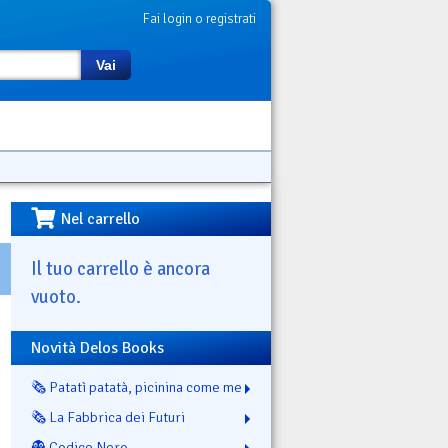
Fai login o registrati
Vai
Nel carrello
Il tuo carrello è ancora
vuoto.
Novità Delos Books
🗞️ Patatì patatà, picinina come me
🗞️ La Fabbrica dei Futuri
👻 Codice Nero