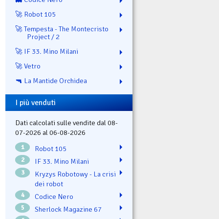
🚀 Robot 105
🚀 Tempesta - The Montecristo
Project / 2
🚀 IF 33. Mino Milani
🚀 Vetro
🔫 La Mantide Orchidea
I più venduti
Dati calcolati sulle vendite dal 08-
07-2026 al 06-08-2026
1
Robot 105
2
IF 33. Mino Milani
3
Kryzys Robotowy - La crisi
dei robot
4
Codice Nero
5
Sherlock Magazine 67