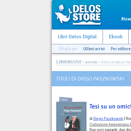
Rice
Libri Delos Digital
Ebook
Sfoglia per
Ultimi arrivi
Per editore
LIBRINUOVI
>
AUTORI
> TITOLI DI DIEGO P
TITOLI DI DIEGO PASZKOWSKI
LIBRI
Tesi su un omic
di
Diego Paszkowski
| R
Collezione Immaginario 
Due voci narranti, due dist