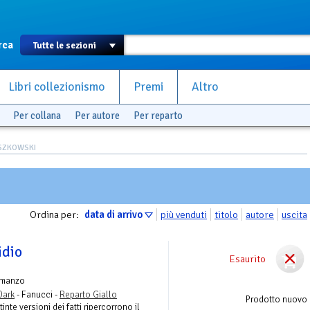
rca
Libri collezionismo
Premi
Altro
Per collana
Per autore
Per reparto
ASZKOWSKI
Ordina per:
data di arrivo
più venduti
titolo
autore
uscita
idio
Esaurito
omanzo
Dark
- Fanucci -
Reparto Giallo
Prodotto nuovo
inte versioni dei fatti ripercorrono il