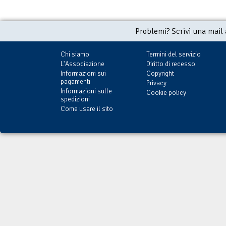
Problemi? Scrivi una mail
Chi siamo
Termini del servizio
L'Associazione
Diritto di recesso
Informazioni sui
Copyright
pagamenti
Privacy
Informazioni sulle
Cookie policy
spedizioni
Come usare il sito