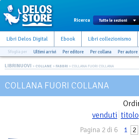
Ricerca
Libri Delos Digital
Ebook
Libri collezionismo
Sfoglia per
Ultimi arrivi
Per editore
Per collana
Per autore
LIBRINUOVI
>
COLLANE
>
FABBRI
> COLLANA FUORI COLLANA
COLLANA FUORI COLLANA
Ordi
venduti
titolo
Pagina 2 di 6
1
2