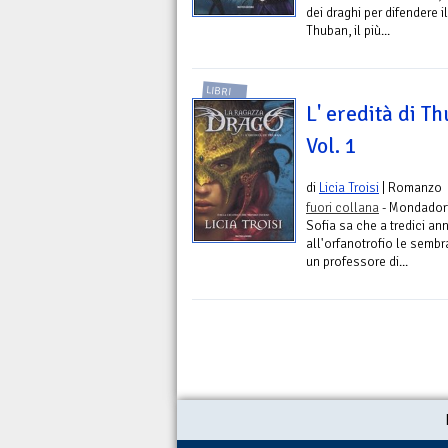
dei draghi per difendere i
Thuban, il più...
LIBRI
L' eredità di T
Vol. 1
di
Licia Troisi
| Romanzo
fuori collana
- Mondadori
Sofia sa che a tredici ann
all'orfanotrofio le sembra
un professore di...