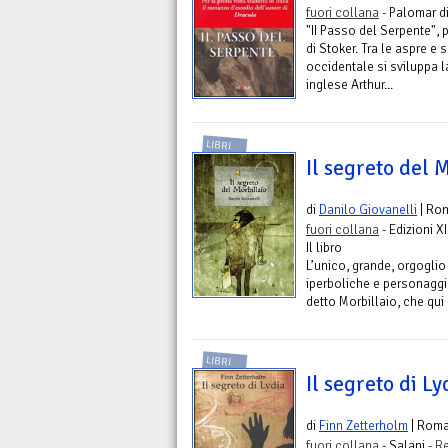
fuori collana
- Palomar di
"II Passo del Serpente", 
di Stoker. Tra le aspre e 
occidentale si sviluppa l
inglese Arthur...
LIBRI
Il segreto del 
di
Danilo Giovanelli
| Ro
fuori collana
- Edizioni XI
Il libro
L’unico, grande, orgoglio
iperboliche e personaggi
detto Morbillaio, che qui 
LIBRI
Il segreto di Ly
di
Finn Zetterholm
| Rom
fuori collana
- Salani -
Re