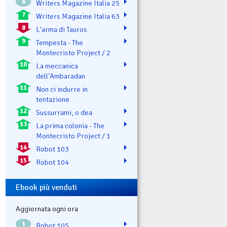
6
Writers Magazine Italia 25
7
Writers Magazine Italia 63
8
L'arma di Tauros
9
Tempesta - The
Montecristo Project / 2
10
La meccanica
dell'Ambaradan
11
Non ci indurre in
tentazione
12
Sussurrami, o dea
13
La prima colonia - The
Montecristo Project / 1
14
Robot 103
15
Robot 104
Ebook più venduti
Aggiornata ogni ora
1
Robot 105