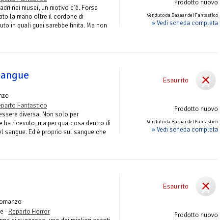
Prodotto nuovo
uadri nei musei, un motivo c'è. Forse
Venduto da Bazaar del Fantastico
to la mano oltre il cordone di
» Vedi scheda completa
to in quali guai sarebbe finita. Ma non
 sangue
Esaurito
nzo
parto Fantastico
Prodotto nuovo
 essere diversa. Non solo per
Venduto da Bazaar del Fantastico
e ha ricevuto, ma per qualcosa dentro di
» Vedi scheda completa
nel sangue. Ed è proprio sul sangue che
e
Esaurito
Romanzo
re -
Reparto Horror
Prodotto nuovo