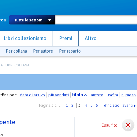
rca
Libri collezionismo
Premi
Altro
Per collana
Per autore
Per reparto
A FUORI COLLANA
dina per:
data di arrivo
più venduti
titolo
autore
uscita
numero
Pagina 3 di 6
1
2
3
4
5
6
indietro
avanti
rpente
Esaurito
nzo