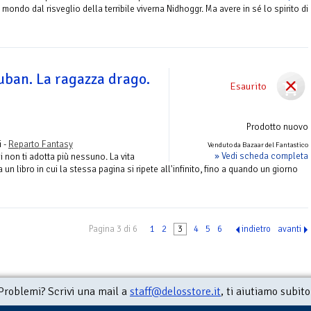
l mondo dal risveglio della terribile viverna Nidhoggr. Ma avere in sé lo spirito di
huban. La ragazza drago.
Esaurito
Prodotto nuovo
 -
Reparto Fantasy
Venduto da Bazaar del Fantastico
» Vedi scheda completa
i non ti adotta più nessuno. La vita
 un libro in cui la stessa pagina si ripete all'infinito, fino a quando un giorno
Pagina 3 di 6
1
2
3
4
5
6
indietro
avanti
Problemi? Scrivi una mail a
staff@delosstore.it
, ti aiutiamo subito