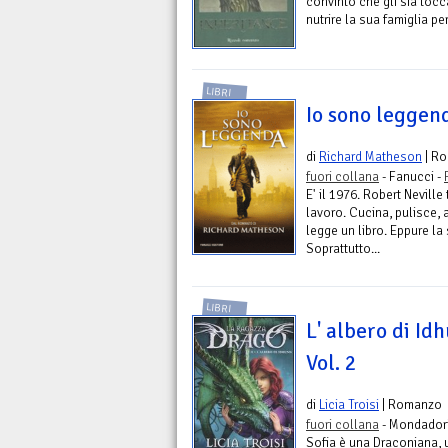
convinto che gli sia tocc
nutrire la sua famiglia per 
LIBRI
Io sono leggen
di
Richard Matheson
| R
fuori collana
- Fanucci -
E' il 1976. Robert Nevill
lavoro. Cucina, pulisce, 
legge un libro. Eppure la
Soprattutto...
LIBRI
L' albero di Id
Vol. 2
di
Licia Troisi
| Romanzo
fuori collana
- Mondadori
Sofia è una Draconiana, un