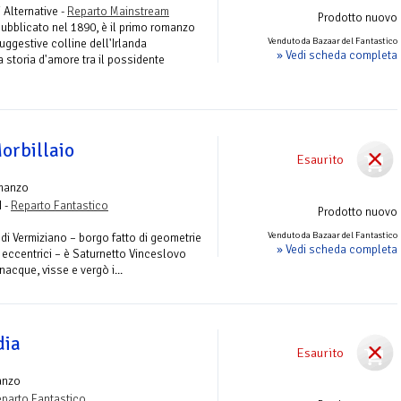
 Alternative -
Reparto Mainstream
Prodotto nuovo
pubblicato nel 1890, è il primo romanzo
Venduto da Bazaar del Fantastico
suggestive colline dell'Irlanda
» Vedi scheda completa
a storia d'amore tra il possidente
Morbillaio
Esaurito
manzo
I -
Reparto Fantastico
Prodotto nuovo
Venduto da Bazaar del Fantastico
 di Vermiziano – borgo fatto di geometrie
» Vedi scheda completa
 eccentrici – è Saturnetto Vinceslovo
nacque, visse e vergò i...
dia
Esaurito
anzo
parto Fantastico