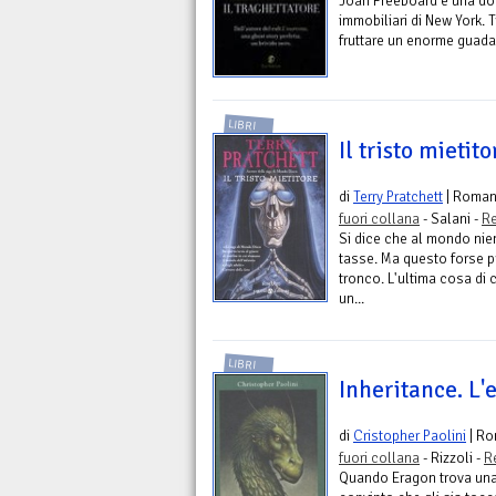
Joan Freeboard è una don
immobiliari di New York. 
fruttare un enorme guadag
LIBRI
Il tristo mietito
di
Terry Pratchett
| Roma
fuori collana
- Salani -
Re
Si dice che al mondo nient
tasse. Ma questo forse p
tronco. L'ultima cosa di 
un...
LIBRI
Inheritance. L'e
di
Cristopher Paolini
| R
fuori collana
- Rizzoli -
R
Quando Eragon trova una l