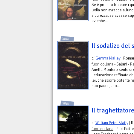
Se è proibito toccare i q
Lydia non avrebbe allunga
sicurezza, se avesse sapu
avrebbe...
LIBRI
Il sodalizo del
di
Gemma Malley
| Roma
fuori collana
- Salani -
Re
Ariella Montero sente di
l'educazione raffinata ch
lei, che scorre potente 
suo padre, uno...
LIBRI
Il traghettator
di
William Peter Blatty
| 
fuori collana
- Fazi Edito