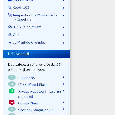
🚀 Robot 105
🚀 Tempesta - The Montecristo
Project / 2
🚀 IF 33. Mino Milani
🚀 Vetro
🔫 La Mantide Orchidea
I più venduti
Dati calcolati sulle vendite dal 07-
07-2026 al 05-08-2026
1
Robot 105
2
IF 33. Mino Milani
3
Kryzys Robotowy - La crisi
dei robot
4
Codice Nero
5
Sherlock Magazine 67