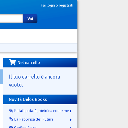
Fai login o registrati
Vai
Nel carrello
Il tuo carrello è ancora
vuoto.
Novità Delos Books
🗞️ Patatì patatà, picinina come me
🗞️ La Fabbrica dei Futuri
👻 Codice Nero