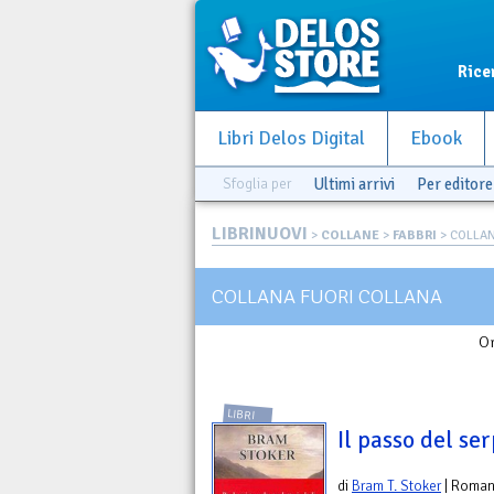
Rice
Libri Delos Digital
Ebook
Sfoglia per
Ultimi arrivi
Per editore
LIBRINUOVI
>
COLLANE
>
FABBRI
> COLLAN
COLLANA FUORI COLLANA
Or
LIBRI
Il passo del se
di
Bram T. Stoker
| Roma