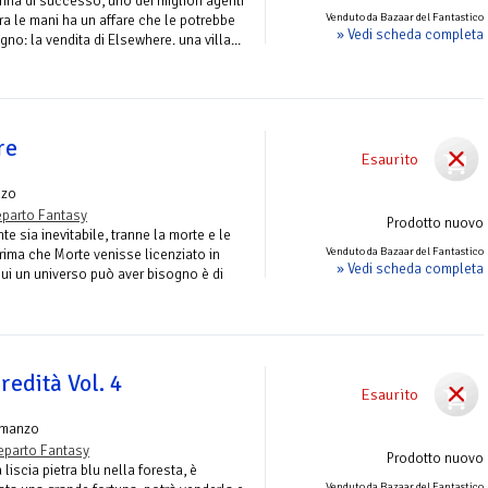
na di successo, uno dei migliori agenti
Venduto da Bazaar del Fantastico
Tra le mani ha un affare che le potrebbe
» Vedi scheda completa
no: la vendita di Elsewhere. una villa...
re
Esaurito
nzo
parto Fantasy
Prodotto nuovo
e sia inevitabile, tranne la morte e le
Venduto da Bazaar del Fantastico
rima che Morte venisse licenziato in
» Vedi scheda completa
cui un universo può aver bisogno è di
redità Vol. 4
Esaurito
omanzo
eparto Fantasy
Prodotto nuovo
iscia pietra blu nella foresta, è
Venduto da Bazaar del Fantastico