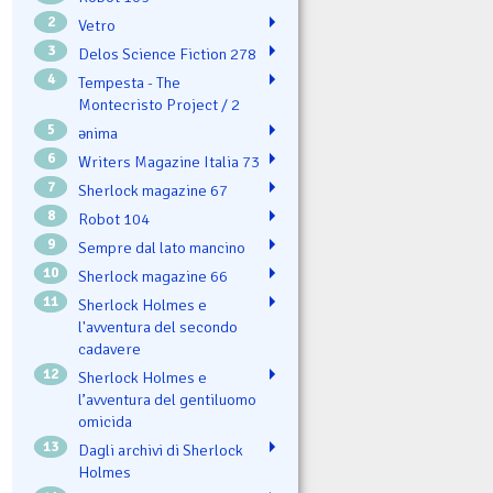
2
Vetro
3
Delos Science Fiction 278
4
Tempesta - The
Montecristo Project / 2
5
ənima
6
Writers Magazine Italia 73
7
Sherlock magazine 67
8
Robot 104
9
Sempre dal lato mancino
10
Sherlock magazine 66
11
Sherlock Holmes e
l'avventura del secondo
cadavere
12
Sherlock Holmes e
l’avventura del gentiluomo
omicida
13
Dagli archivi di Sherlock
Holmes