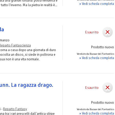
ata una grande fortuna: potrà venderla e
» Vedi scheda completa
tutto l'inverno. Ma la pietra in realtà è...
da
Esaurito
omanzo
Reparto Fantascienza
Prodotto nuovo
e torna a casa dopo una giornata di duro
Venduto da Bazaar del Fantastico
ascolta un disco, si siede in poltrona e
» Vedi scheda completa
 sua non è una vita normale.
hunn. La ragazza drago.
Esaurito
Prodotto nuovo
 -
Reparto Fantasy
Venduto da Bazaar del Fantastico
» Vedi scheda completa
a tra i rari prescelti dall'antica stirpe