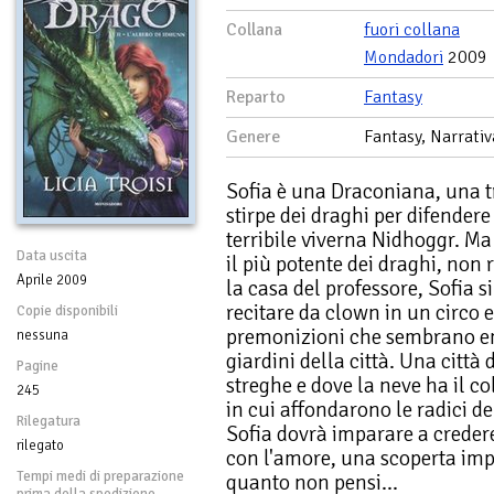
Collana
fuori collana
Mondadori
2009
Reparto
Fantasy
Genere
Fantasy, Narrativ
Sofia è una Draconiana, una tra
stirpe dei draghi per difendere
terribile viverna Nidhoggr. Ma 
Data uscita
il più potente dei draghi, non r
Aprile 2009
la casa del professore, Sofia s
recitare da clown in un circo 
Copie disponibili
premonizioni che sembrano em
nessuna
giardini della città. Una città
Pagine
streghe e dove la neve ha il co
245
in cui affondarono le radici d
Rilegatura
Sofia dovrà imparare a credere 
rilegato
con l'amore, una scoperta impr
Tempi medi di preparazione
quanto non pensi...