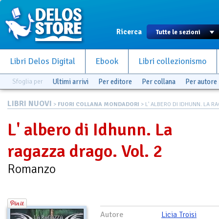
Ricerca
Libri Delos Digital
Ebook
Libri collezionismo
Sfoglia per
Ultimi arrivi
Per editore
Per collana
Per autore
LIBRI NUOVI
>
FUORI COLLANA MONDADORI
> L' ALBERO DI IDHUNN. LA RAG
L' albero di Idhunn. La
ragazza drago. Vol. 2
Romanzo
Autore
Licia Troisi