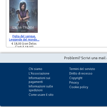
Figlia del sangue.
Leggende del mondo…
€ 18,00
(con Delos
Card: € 18,00)
Problemi? Scrivi una mail
Chi siamo
Termini del servizio
L'Associazione
Diritto di recesso
Informazioni sui
Copyright
pagamenti
Privacy
Informazioni sulle
Cookie policy
spedizioni
Come usare il sito